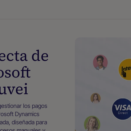
ecta de
osoft
uvei
gestionar los pagos
crosoft Dynamics
rada, diseñada para
procesos manuales y