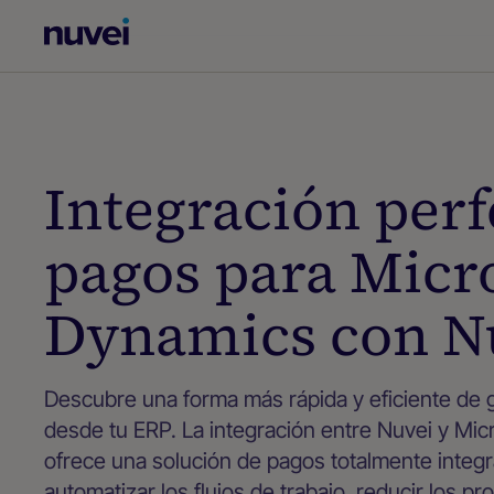
Página
principal
de
Nuvei
Integración perf
pagos para Micr
Dynamics con N
Descubre una forma más rápida y eficiente de 
desde tu ERP. La integración entre Nuvei y Mi
ofrece una solución de pagos totalmente integ
automatizar los flujos de trabajo, reducir los 