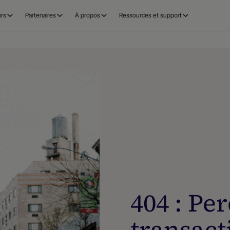
rs
Partenaires
À propos
Ressources et support
404 : Pe
transact