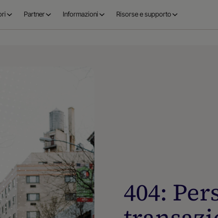
ri
Partner
Informazioni
Risorse e supporto
404: Per
transaz