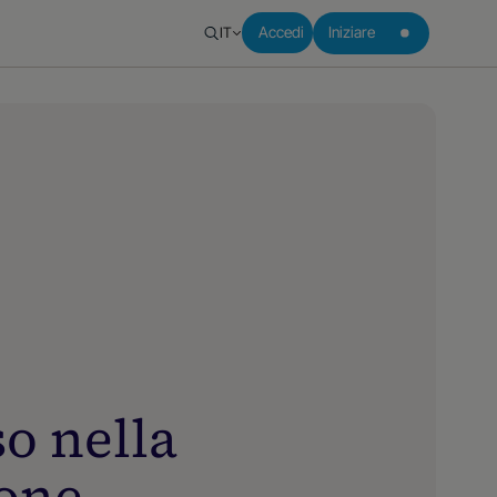
IT
Accedi
Iniziare
so nella
ione