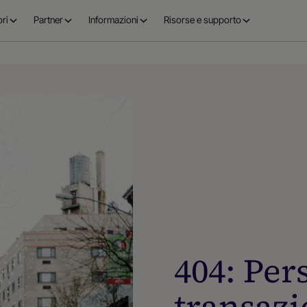
ri
Partner
Informazioni
Risorse e supporto
404: Per
transaz