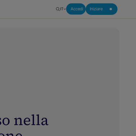
IT
Accedi
Iniziare
so nella
ione