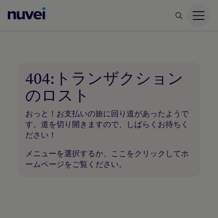
Nuvei
ホ
ー
ム
ペ
404:トランザクション
ー
のロスト
ジ
おっと！お支払いの旅に回り道があったようで
す。道を切り開きますので、しばらくお待ちく
ださい！
メニューを選択するか、
ここをクリックして
ホ
ームページをご覧ください。