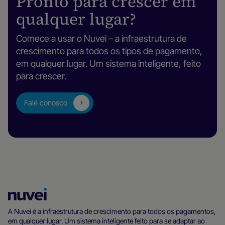
Pronto para crescer em
qualquer lugar?
Comece a usar o Nuvei – a infraestrutura de
crescimento para todos os tipos de pagamento,
em qualquer lugar. Um sistema inteligente, feito
para crescer.
Fale conosco
Página
inicial
A Nuvei é a infraestrutura de crescimento para todos os pagamentos,
em qualquer lugar. Um sistema inteligente feito para se adaptar ao
da