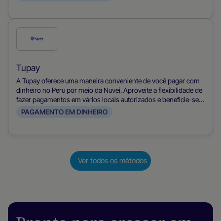
Verifique
este
método
Tupay
de
A Tupay oferece uma maneira conveniente de você pagar com
pagamento
dinheiro no Peru por meio da Nuvei. Aproveite a flexibilidade de
fazer pagamentos em vários locais autorizados e beneficie-se
de nosso processo de transação seguro e eficiente.
PAGAMENTO EM DINHEIRO
Ver todos os métodos