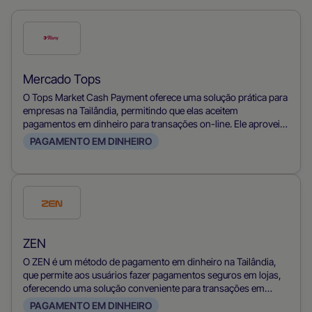
Verifique
este
método
Mercado Tops
de
O Tops Market Cash Payment oferece uma solução prática para
pagamento
empresas na Tailândia, permitindo que elas aceitem
pagamentos em dinheiro para transações on-line. Ele aproveita
a rede de lojas da Tops Market, permitindo que os clientes
PAGAMENTO EM DINHEIRO
paguem suas compras on-line com dinheiro, atendendo assim
aos compradores que preferem dinheiro e aumentando a
inclusão financeira no comércio eletrônico.
Verifique
este
método
ZEN
de
O ZEN é um método de pagamento em dinheiro na Tailândia,
pagamento
que permite aos usuários fazer pagamentos seguros em lojas,
oferecendo uma solução conveniente para transações em
dinheiro.
PAGAMENTO EM DINHEIRO