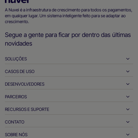
inicial
A Nuvei é a infraestrutura de crescimento para todos os pagamentos,
em qualquer lugar. Um sistema inteligente feito para se adaptar ao
da
crescimento.
Nuvei
Segue a gente para ficar por dentro das últimas
novidades
SOLUÇÕES
CASOS DE USO
Payins
Payouts
DESENVOLVEDORES
Hospitalidade
Adquirência global
Automotivo
PARCEIROS
Ferramentas para desenvolvedores
Transferências bancárias
Entre empresas
Documentos de referência da API
RECURSOS E SUPORTE
Seja nosso parceiro
Pagamentos em tempo real
Varejo virtual
Central de documentação
Produtos e soluções de parceiros
CONTATO
Atendimento ao cliente
Emissão
Serviços financeiros
Parceiros de tecnologia
Recursos para empresas
SOBRE NÓS
Dúvidas sobre vendas dos comerciantes
Métodos de pagamento