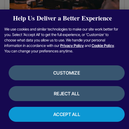
Help Us Deliver a Better Experience
O que são pagamentos no comércio unificado e
por que isso é importante
We use cookies and similar technologies to make our site work better for
you. Select 'Accept All' to get the full experience, or 'Customize' to
choose what data you allow us to use. We handle your personal
information in accordance with our
Privacy Policy
and
Cookie Policy
.
You can change your preferences anytime.
CUSTOMIZE
REJECT ALL
ACCEPT ALL
Como os agentes de IA facilitam pagamentos