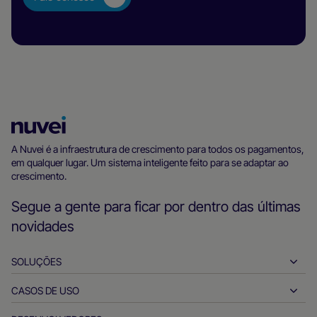
Página
inicial
A Nuvei é a infraestrutura de crescimento para todos os pagamentos,
em qualquer lugar. Um sistema inteligente feito para se adaptar ao
da
crescimento.
Nuvei
Segue a gente para ficar por dentro das últimas
novidades
SOLUÇÕES
CASOS DE USO
Payins
Payouts