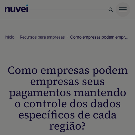
Página
inicial
da
Nuvei
Início
Recursos para empresas
Como empresas podem empresas seus pagamentos mantendo o controle dos dados específicos de cada região?
Como empresas podem
empresas seus
pagamentos mantendo
o controle dos dados
específicos de cada
região?