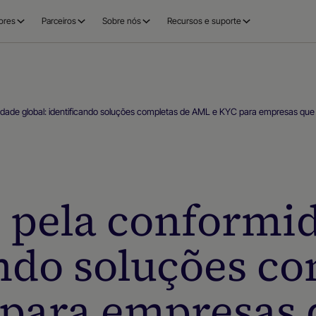
ores
Parceiros
Sobre nós
Recursos e suporte
dade global: identificando soluções completas de AML e KYC para empresas que
pela conformid
ando soluções co
para empresas