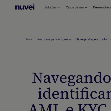
Página
Soluções
Casos de uso
Desenvolved
inicial
da
Nuvei
Início
Recursos para empresas
Navegando pela conformi
Navegando 
identific
AML e KYC 