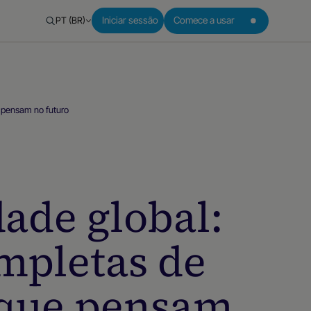
PT (BR)
Iniciar sessão
Comece a usar
 pensam no futuro
ade global:
mpletas de
 que pensam