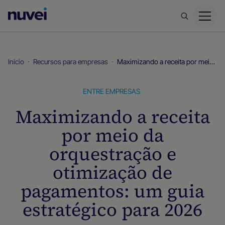
Página
inicial
da
Nuvei
Início
Recursos para empresas
Maximizando a receita por meio da orquestração e otimização de pagamentos: um guia estratégico para 2026
ENTRE EMPRESAS
Maximizando a receita
por meio da
orquestração e
otimização de
pagamentos: um guia
estratégico para 2026