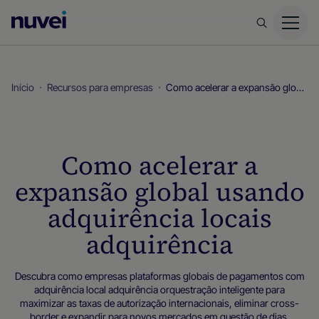
Página
inicial
da
Nuvei
Início
Recursos para empresas
Como acelerar a expansão global usando adquirência locais adquirência
Como acelerar a
expansão global usando
adquirência locais
adquirência
Descubra como empresas plataformas globais de pagamentos com
adquirência local adquirência orquestração inteligente para
maximizar as taxas de autorização internacionais, eliminar cross-
border e expandir para novos mercados em questão de dias.