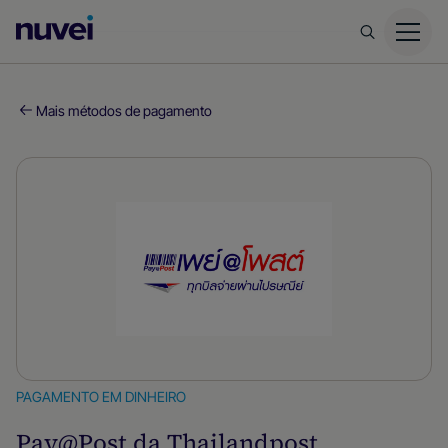
Página
inicial
da
Nuvei
Mais métodos de pagamento
PAGAMENTO EM DINHEIRO
Pay@Post da Thailandpost