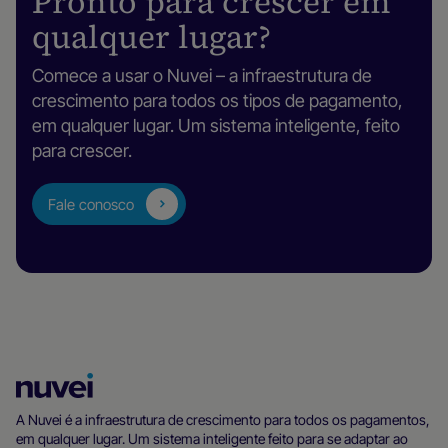
Pronto para crescer em
qualquer lugar?
Comece a usar o Nuvei – a infraestrutura de
crescimento para todos os tipos de pagamento,
em qualquer lugar. Um sistema inteligente, feito
para crescer.
Fale conosco
Página
inicial
A Nuvei é a infraestrutura de crescimento para todos os pagamentos,
em qualquer lugar. Um sistema inteligente feito para se adaptar ao
da