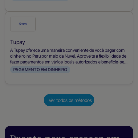
Verifique
este
método
Tupay
de
A Tupay oferece uma maneira conveniente de você pagar com
pagamento
dinheiro no Peru por meio da Nuvei. Aproveite a flexibilidade de
fazer pagamentos em vários locais autorizados e beneficie-se
de nosso processo de transação seguro e eficiente.
PAGAMENTO EM DINHEIRO
Ver todos os métodos