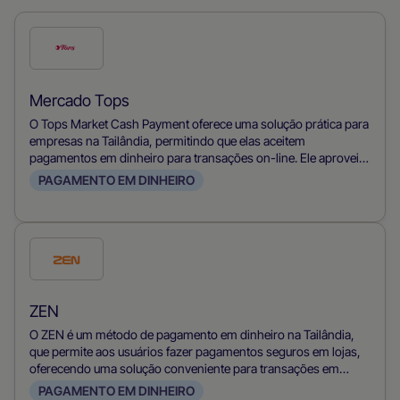
Verifique
este
método
Mercado Tops
de
O Tops Market Cash Payment oferece uma solução prática para
pagamento
empresas na Tailândia, permitindo que elas aceitem
pagamentos em dinheiro para transações on-line. Ele aproveita
a rede de lojas da Tops Market, permitindo que os clientes
PAGAMENTO EM DINHEIRO
paguem suas compras on-line com dinheiro, atendendo assim
aos compradores que preferem dinheiro e aumentando a
inclusão financeira no comércio eletrônico.
Verifique
este
método
ZEN
de
O ZEN é um método de pagamento em dinheiro na Tailândia,
pagamento
que permite aos usuários fazer pagamentos seguros em lojas,
oferecendo uma solução conveniente para transações em
dinheiro.
PAGAMENTO EM DINHEIRO