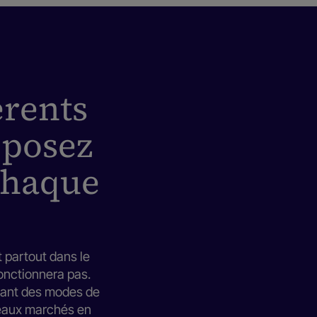
érents
oposez
chaque
t partout dans le
fonctionnera pas.
mant des modes de
veaux marchés en