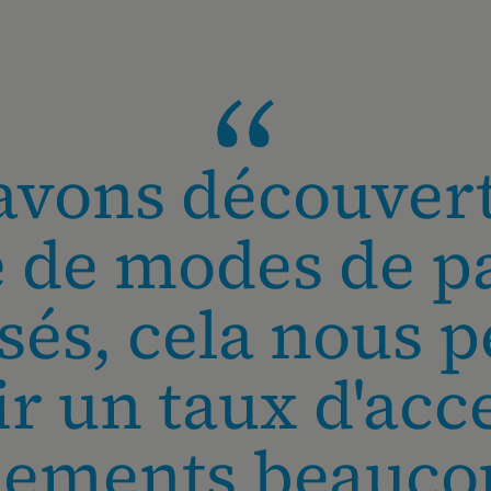
avons découvert
e de modes de p
isés, cela nous 
ir un taux d'acc
iements beauco