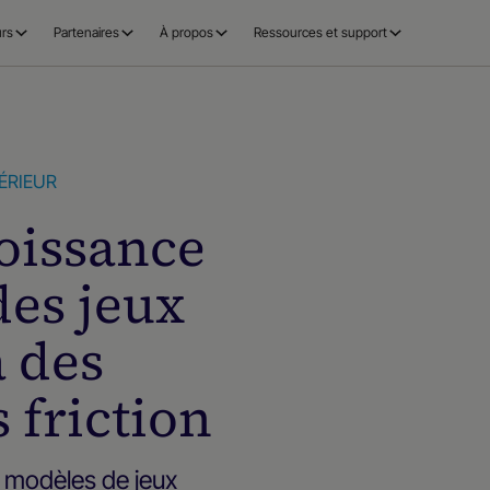
rs
Partenaires
À propos
Ressources et support
ÉRIEUR
roissance
des jeux
à des
 friction
 modèles de jeux