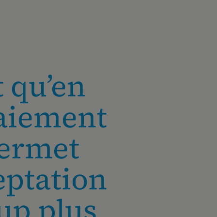
 qu’en
aiement
permet
eptation
up plus