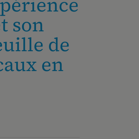
xpérience
et son
uille de
caux en