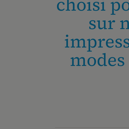
choisi p
sur n
impress
modes 