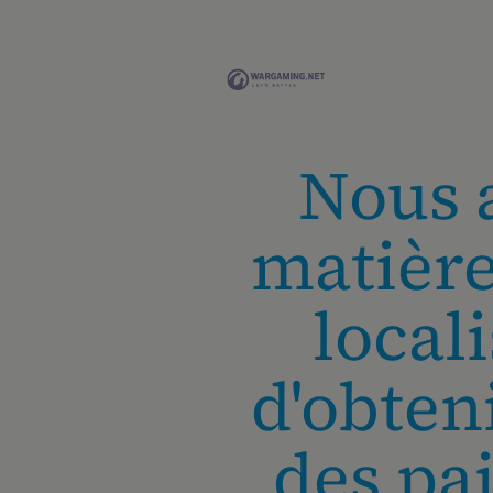
Nous 
matièr
local
d'obten
des pa