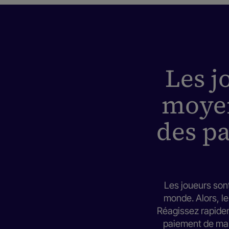
Les j
moyen
des p
Les joueurs sont
monde. Alors, le
Réagissez rapide
paiement de man