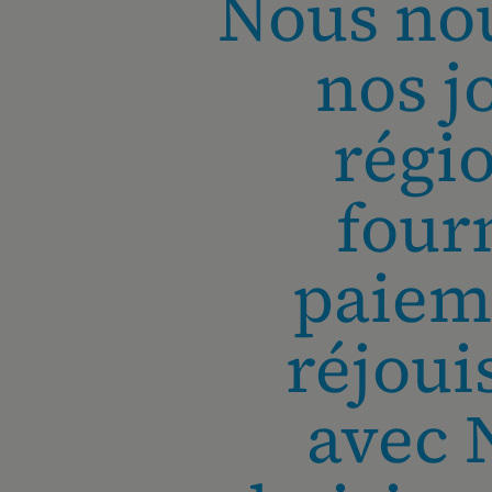
Nous nou
nos j
régi
four
paieme
réjoui
avec 