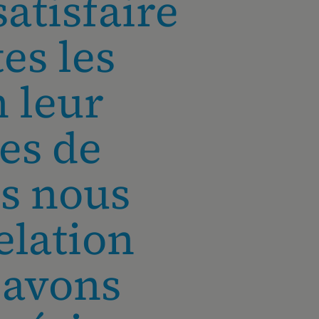
atisfaire
es les
 leur
es de
us nous
elation
 avons