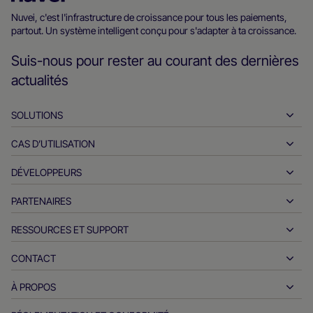
d’accueil
Nuvei, c'est l'infrastructure de croissance pour tous les paiements,
partout. Un système intelligent conçu pour s'adapter à ta croissance.
Nuvei
Suis-nous pour rester au courant des dernières
actualités
SOLUTIONS
CAS D’UTILISATION
Encaissements
Décaissements
DÉVELOPPEURS
L'hospitalité
Acquisition internationale
Automobile
PARTENAIRES
Outils pour les développeurs
Virements bancaires
B2B
Documents de référence API
RESSOURCES ET SUPPORT
Devenez partenaire
Paiements en temps réel
Vente en ligne
Centre de documentation
Produits et solutions des partenaires
CONTACT
Assistance client
Délivrance
Services financiers
Partenaires technologiques
Ressources pour les négociants
À PROPOS
Questions sur les ventes des commerçants
Modes de paiement
Paiements du gouvernement
Outils et support partenaires
Rapports sectoriels
Bureau du PDG