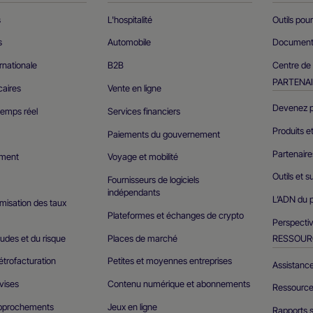
s
L'hospitalité
Outils pou
s
Automobile
Documents
ernationale
B2B
Centre de
PARTENA
caires
Vente en ligne
Devenez p
temps réel
Services financiers
Produits e
Paiements du gouvernement
Partenair
ement
Voyage et mobilité
Outils et 
Fournisseurs de logiciels
indépendants
L’ADN du p
timisation des taux
Plateformes et échanges de crypto
Perspectiv
udes et du risque
Places de marché
RESSOUR
étrofacturation
Petites et moyennes entreprises
Assistance
vises
Contenu numérique et abonnements
Ressource
approchements
Jeux en ligne
Rapports s