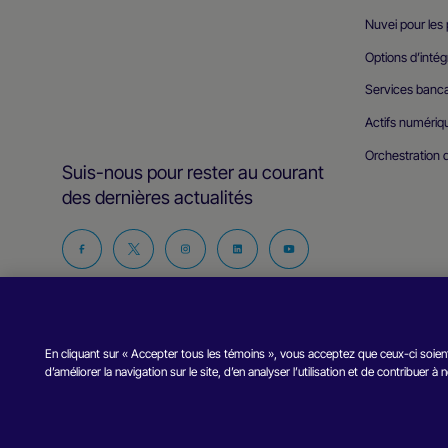
Nuvei pour les
Options d’intég
Services banca
Actifs numériq
Orchestration 
Suis-nous pour rester au courant
des dernières actualités
Retrouve-
Retrouve-
Retrouve-
Retrouve-
Retrouvez-
nous
nous
nous
nous
nous
sur
sur
sur
sur
sur
Facebook
Twitter
Instagram
Linkedin
YouTube
En cliquant sur « Accepter tous les témoins », vous acceptez que ceux-ci soient
d’améliorer la navigation sur le site, d’en analyser l’utilisation et de contribuer à
Copyright © Nuvei – Tous droits réservés
2026
.