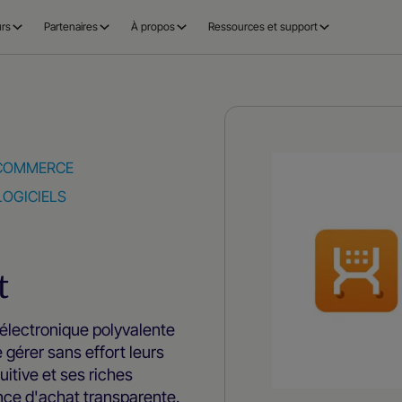
rs
Partenaires
À propos
Ressources et support
ECOMMERCE
LOGICIELS
t
électronique polyvalente
 gérer sans effort leurs
uitive et ses riches
ence d'achat transparente.