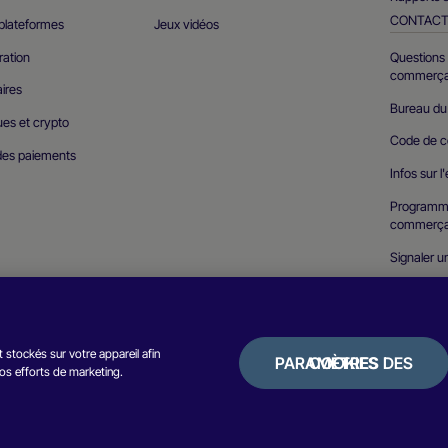
CONTAC
 plateformes
Jeux vidéos
ration
Questions 
commerça
ires
Bureau d
ues et crypto
Code de c
des paiements
Infos sur l
Programm
commerça
Signaler un
 stockés sur votre appareil afin
PARAMÈTRES DES COOKIES
 nos efforts de marketing.
Avis de confidentialité
P