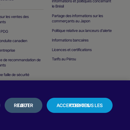
Informations et politiques concernant
T
le Brésil
Partage des informations sur les
sur les ventes des
commerçants au Japon
nts
Politique relative aux lanceurs d'alerte
u PDG
Informations bancaires
onduite canadien
Licences et certifications
'entreprise
Tarifs au Pérou
e de recommandation de
nts
e faille de sécurité
REJETER TOUT
ACCEPTER TOUS LES COOKIES
olitique de cookies
Conditions d’utilisation
Avis et témoignages