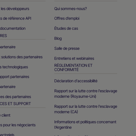
r les développeurs
Qui sommes-nous?
 de référence API
Offres d’emploi
 documentation
Études de cas
IRES
Blog
artenaire
Salle de presse
t solutions des partenaires
Entretiens et webinaires
RÉGLEMENTATION ET
es technologiques
CONFORMITÉ
support partenaires
Déclaration d'accessibilité
artenaire
Rapport sur la lutte contre l'esclavage
moderne (Royaume-Uni)
es des partenaires
CES ET SUPPORT
Rapport sur la lutte contre l'esclavage
moderne (CA)
 client
Informations et politiques concernant
s pour les négociants
l'Argentine
ectoriels