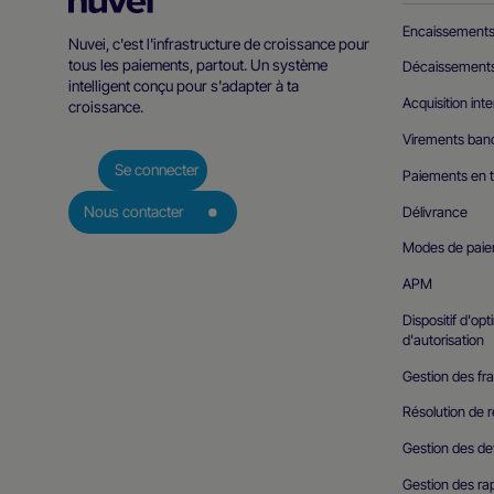
d’accueil
Encaissement
Nuvei, c'est l'infrastructure de croissance pour
Nuvei
tous les paiements, partout. Un système
Décaissement
intelligent conçu pour s'adapter à ta
Acquisition int
croissance.
Virements ban
Se connecter
Paiements en 
Délivrance
Nous contacter
Modes de pai
APM
Dispositif d'op
d'autorisation
Gestion des fra
Résolution de r
Gestion des de
Gestion des r