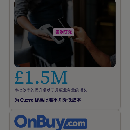
我
们
的
贴
案例研究
文
£1.5M
审批效率的提升带动了月度业务量的增长
为 Curve 提高批准率并降低成本
阅
读