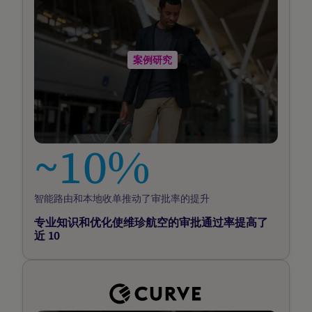
们
的
贴
案例研究
文
~10%
智能路由和本地收单推动了审批率的提升
专业知识和优化使维珍航空的审批通过率提高了
近 10
阅
读