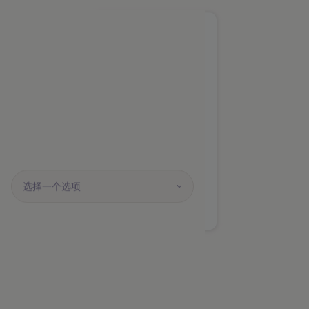
Nuvei
入
账
的
更
多
内
容
选择一个选项