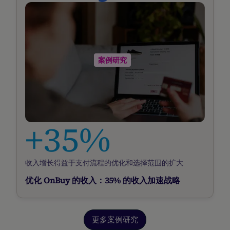
我
们
的
贴
案例研究
文
+35%
收入增长得益于支付流程的优化和选择范围的扩大
优化 OnBuy 的收入：35% 的收入加速战略
更多案例研究