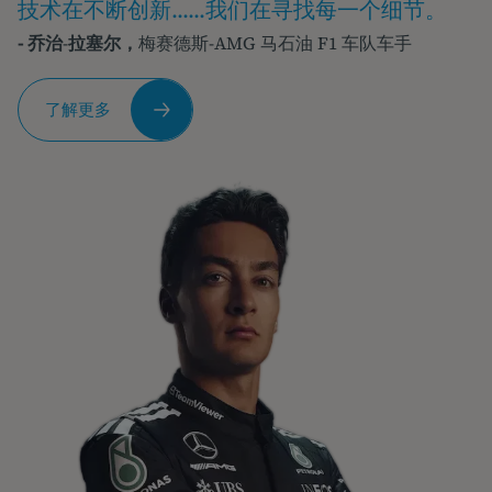
技术在不断创新......我们在寻找每一个细节。
- 乔治
-
拉塞尔，
梅赛德斯-AMG 马石油 F1 车队车手
了解更多
进
一
步
了
解
精
明
的
投
资
者
瑞
安-
雷
诺
兹
在
Nuvei
中
扮
演
的
角