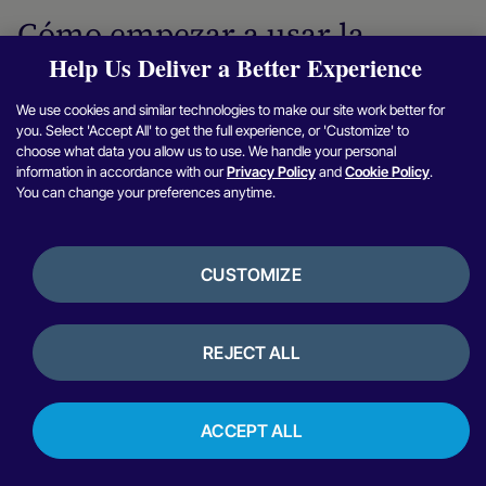
Cómo empezar a usar la
plataforma de comercio
Help Us Deliver a Better Experience
unificado de nuvei
We use cookies and similar technologies to make our site work better for
you. Select 'Accept All' to get the full experience, or 'Customize' to
empresas para pasar de sistemas de pago fragmentados al
choose what data you allow us to use. We handle your personal
comercio unificado pueden seguir una hoja de ruta clara:
information in accordance with our
Privacy Policy
and
Cookie Policy
.
You can change your preferences anytime.
Analizar la estructura de pagos actual
: identificar las
integraciones específicas de cada canal, las relaciones
CUSTOMIZE
con proveedores independientes y los sistemas que
generan gastos operativos adicionales.
REJECT ALL
Define los requisitos de los canales y los modelos
:
determina qué canales y modelos son prioritarios de
inmediato, incluyendo los casos de uso en línea, en
ACCEPT ALL
tienda, integrados, en mercados y de suscripción.