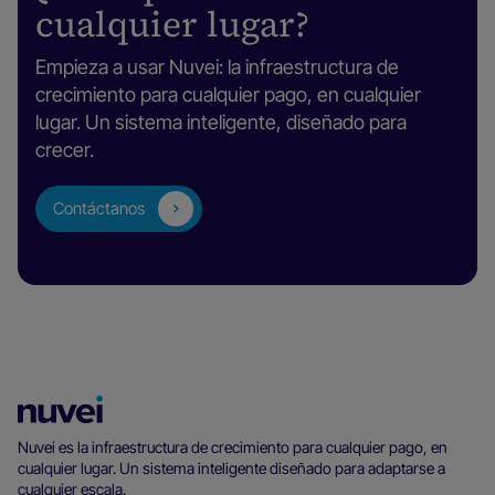
cualquier lugar?
Empieza a usar Nuvei: la infraestructura de
crecimiento para cualquier pago, en cualquier
lugar. Un sistema inteligente, diseñado para
crecer.
Contáctanos
Página
principal
Nuvei es la infraestructura de crecimiento para cualquier pago, en
cualquier lugar. Un sistema inteligente diseñado para adaptarse a
de
cualquier escala.