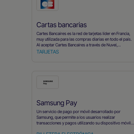
Cartas bancarias
Cartes Bancaires es la red de tarjetas líder en Francia,
muy utilizada para las compras diarias en todo el país.
Al aceptar Cartes Bancaires a través de Nuvei,
empresas acceder al principal método de pago de
TARJETAS
Francia, beneficiarse de unas altas tasas de
autorización locales, disfrutar de comisiones más bajas
en comparación con las redes internacionales de
tarjetas y gestionar el fraude y las devoluciones de
forma eficiente a través de una plataforma unificada.
Samsung Pay
Un servicio de pago por móvil desarrollado por
Samsung, que permite a los usuarios realizar
transacciones y pagos utilizando su dispositivo móvil
Samsung.