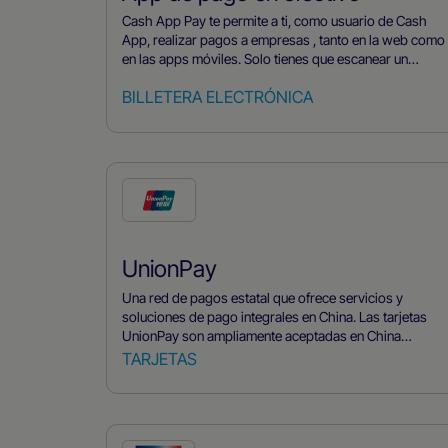
fluidos e instantáneos en toda Europa Occidental.
Cash App Pay te permite a ti, como usuario de Cash
App, realizar pagos a empresas , tanto en la web como
en las apps móviles. Solo tienes que escanear un
código QR que aparece en checkout empresa
BILLETERA ELECTRÓNICA
checkout , si usas la app móvil empresa, se te redirigirá
de forma rápida y fluida a la app para autorizar la
transacción. Esta opción de pago sin contacto es
rápida, cómoda y fácil de usar.
UnionPay
Una red de pagos estatal que ofrece servicios y
soluciones de pago integrales en China. Las tarjetas
UnionPay son ampliamente aceptadas en China
continental y también pueden utilizarse para
TARJETAS
transacciones internacionales, proporcionando a los
consumidores chinos una cómoda opción de pago
para viajar y comprar en el extranjero.