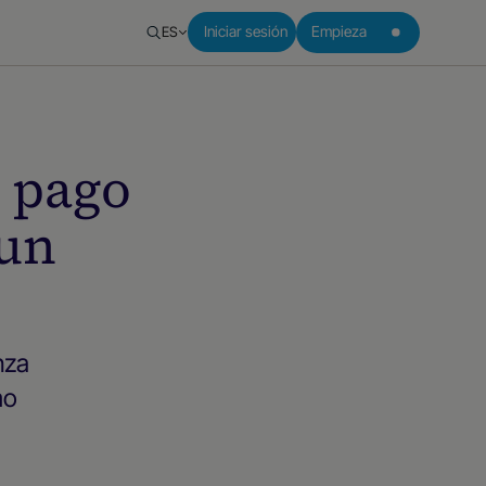
ES
Iniciar sesión
Empieza
 pago
 un
nza
mo