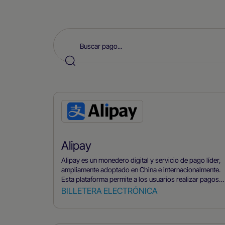
Alipay
Alipay es un monedero digital y servicio de pago líder,
ampliamente adoptado en China e internacionalmente.
Esta plataforma permite a los usuarios realizar pagos,
transferir fondos y gestionar sus transacciones
BILLETERA ELECTRÓNICA
financieras a través de su aplicación móvil o su sitio
web. Alipay admite compras en Internet y en tiendas,
así como transferencias entre particulares. Para una