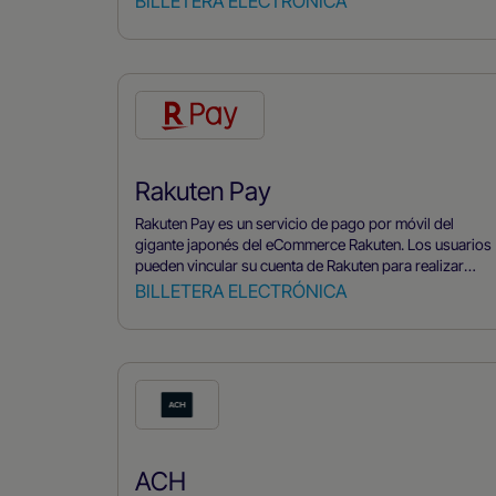
BILLETERA ELECTRÓNICA
Rakuten Pay
Rakuten Pay es un servicio de pago por móvil del
gigante japonés del eCommerce Rakuten. Los usuarios
pueden vincular su cuenta de Rakuten para realizar
pagos seguros en diversos comercios utilizando
BILLETERA ELECTRÓNICA
códigos QR o códigos de barras. El servicio está
integrado con el programa de fidelidad de Rakuten, lo
que permite a los usuarios ganar puntos en las
compras que pueden canjear por descuentos y
ventajas en toda la amplia red de Rakuten.
ACH