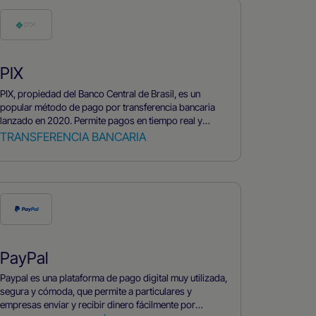
PIX
PIX, propiedad del Banco Central de Brasil, es un
popular método de pago por transferencia bancaria
lanzado en 2020. Permite pagos en tiempo real y
promueve la inclusión financiera a través de su
TRANSFERENCIA BANCARIA
aplicación móvil y su encriptación segura.
PayPal
Paypal es una plataforma de pago digital muy utilizada,
segura y cómoda, que permite a particulares y
empresas enviar y recibir dinero fácilmente por