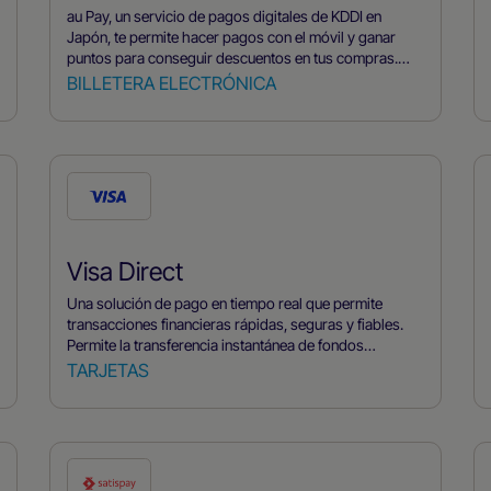
au Pay, un servicio de pagos digitales de KDDI en
Japón, te permite hacer pagos con el móvil y ganar
puntos para conseguir descuentos en tus compras.
Puedes vincular tus tarjetas, escanear códigos QR en
BILLETERA ELECTRÓNICA
empresas y disfrutar de recompensas promocionales a
través de esta práctica plataforma.
Visa Direct
Una solución de pago en tiempo real que permite
transacciones financieras rápidas, seguras y fiables.
Permite la transferencia instantánea de fondos
utilizando un número de teléfono móvil o un correo
TARJETAS
electrónico, y se utiliza ampliamente para P2P, B2C y
desembolsos gubernamentales. Ofrece una opción de
pago segura, rápida y cómoda para consumidores y
empresas.