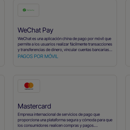
plataforma de pagos unificada.
WeChat Pay
WeChat es una aplicación china de pago por móvil que
permite a los usuarios realizar fácilmente transacciones
y transferencias de dinero, vincular cuentas bancarias o
tarjetas de crédito y pagar en tiendas mediante el
PAGOS POR MÓVIL
escaneado de códigos QR. Es una opción popular y
cómoda para los pagos diarios en China.
Mastercard
Empresa internacional de servicios de pago que
proporciona una plataforma segura y cómoda para que
los consumidores realicen compras y pagos.