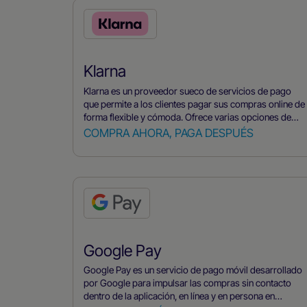
mayor seguridad en las compras por Internet, también
cuenta con una opción de tarjeta virtual.
Klarna
Klarna es un proveedor sueco de servicios de pago
que permite a los clientes pagar sus compras online de
forma flexible y cómoda. Ofrece varias opciones de
pago, como financiación de compras, planes de pago a
COMPRA AHORA, PAGA DESPUÉS
plazos y pagos directos, facilitando a los clientes la
elección de la opción que más les convenga.
Google Pay
Google Pay es un servicio de pago móvil desarrollado
por Google para impulsar las compras sin contacto
dentro de la aplicación, en línea y en persona en