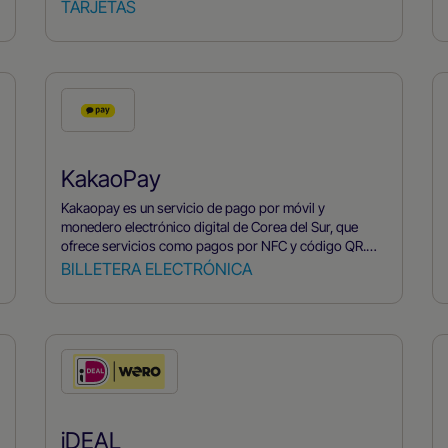
Mastercard ofrece varios tipos de tarjetas con distintas
TARJETAS
ventajas, como recompensas en efectivo, ventajas en
viajes y un servicio de atención al cliente de primera
calidad.
KakaoPay
Kakaopay es un servicio de pago por móvil y
monedero electrónico digital de Corea del Sur, que
ofrece servicios como pagos por NFC y código QR.
Está integrado con otros servicios de Kakao, como
BILLETERA ELECTRÓNICA
KakaoTalk, que permite a los usuarios enviar y recibir
dinero cómodamente.
iDEAL