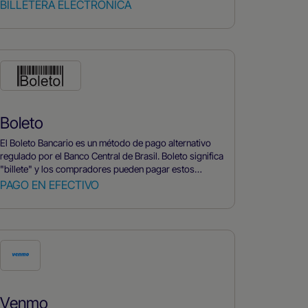
Internet. Puede utilizarse para diversas transacciones
BILLETERA ELECTRÓNICA
financieras, como compras en línea, pago de facturas y
transferencia de dinero.
Boleto
El Boleto Bancario es un método de pago alternativo
regulado por el Banco Central de Brasil. Boleto significa
"billete" y los compradores pueden pagar estos
billetes generados en efectivo y mediante transferencia
PAGO EN EFECTIVO
bancaria.
Venmo