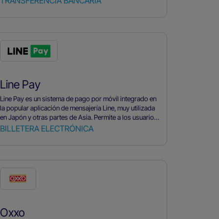
TRANSFERENCIA BANCARIA
transferencias entre entidades del mismo banco.
Line Pay
Line Pay es un sistema de pago por móvil integrado en
la popular aplicación de mensajería Line, muy utilizada
en Japón y otras partes de Asia. Permite a los usuarios
realizar pagos, transferencias de dinero y gestionar
BILLETERA ELECTRÓNICA
sus finanzas de forma rápida y segura directamente
desde su smartphone. Al vincular una cuenta bancaria
o una tarjeta de crédito a la aplicación, los usuarios
pueden pagar fácilmente bienes y servicios, tanto en
tiendas como en Internet, utilizando un sistema de
códigos QR.
Oxxo