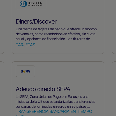
Diners/Discover
Una marca de tarjetas de pago que ofrece un montón
de ventajas, como reembolsos en efectivo, sin cuota
anual y opciones de financiación. Los titulares de
tarjetas Discover pueden acceder a una amplia red de
TARJETAS
empresas, cajeros automáticos y servicios de pago
online.
Adeudo directo SEPA
La SEPA, Zona Única de Pagos en Euros, es una
iniciativa de la UE que estandariza las transferencias
bancarias denominadas en euros en 36 países,
TRANSFERENCIA BANCARIA EN TIEMPO
facilitando los pagos uniformes sin efectivo. Aunque el