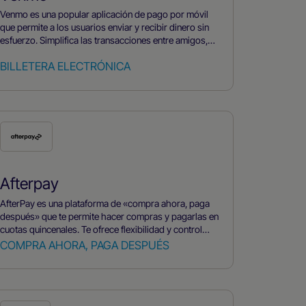
Venmo es una popular aplicación de pago por móvil
que permite a los usuarios enviar y recibir dinero sin
esfuerzo. Simplifica las transacciones entre amigos,
haciendo que dividir facturas, compartir gastos y
BILLETERA ELECTRÓNICA
pagar por bienes y servicios no suponga ningún
problema.
Afterpay
AfterPay es una plataforma de «compra ahora, paga
después» que te permite hacer compras y pagarlas en
cuotas quincenales. Te ofrece flexibilidad y control
sobre tus gastos, y es una forma de pago muy
COMPRA AHORA, PAGA DESPUÉS
aceptada por empresas. Es una opción muy práctica
para hacer compras y gestionar tus finanzas.