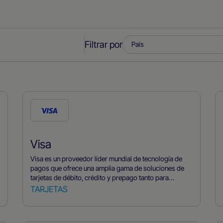
Filtrar por
Visa
Visa es un proveedor líder mundial de tecnología de
pagos que ofrece una amplia gama de soluciones de
tarjetas de débito, crédito y prepago tanto para
consumidores como para empresas. Al aceptar Visa a
TARJETAS
través de Nuvei, empresas aprovechar una red de
confianza, optimizar las tasas checkout y simplificar la
gestión del fraude y las devoluciones a través de una