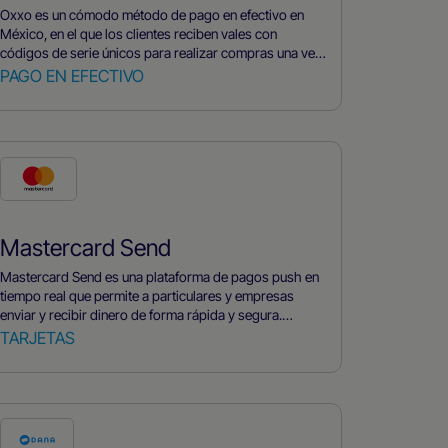
Oxxo es un cómodo método de pago en efectivo en
México, en el que los clientes reciben vales con
códigos de serie únicos para realizar compras una vez
recibido el pago en un establecimiento participante.
PAGO EN EFECTIVO
Además, Oxxo ofrece servicios financieros como pago
de facturas, transferencias de dinero y tarjetas de
prepago para mayor comodidad.
Mastercard Send
Mastercard Send es una plataforma de pagos push en
tiempo real que permite a particulares y empresas
enviar y recibir dinero de forma rápida y segura.
Permite a los usuarios enviar dinero directamente a la
TARJETAS
tarjeta de débito, cuenta bancaria o monedero
electrónico móvil de un destinatario utilizando sólo su
dirección de correo electrónico o número de móvil. La
plataforma está diseñada para facilitar a los usuarios el
envío de dinero a amigos, familiares y empresas, con
una entrega rápida, segura y fiable.