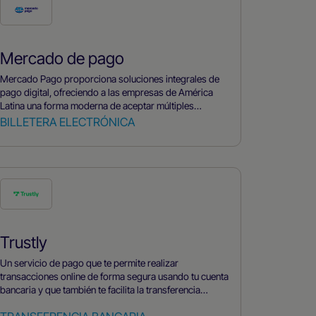
Mercado de pago
Mercado Pago proporciona soluciones integrales de
pago digital, ofreciendo a las empresas de América
Latina una forma moderna de aceptar múltiples
métodos de pago y ampliar el alcance de sus clientes a
BILLETERA ELECTRÓNICA
través de un ecosistema fintech ampliamente
adoptado.
Trustly
Un servicio de pago que te permite realizar
transacciones online de forma segura usando tu cuenta
bancaria y que también te facilita la transferencia
directa de dinero a cuentas empresa mediante