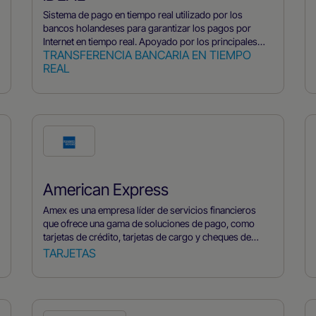
Sistema de pago en tiempo real utilizado por los
bancos holandeses para garantizar los pagos por
Internet en tiempo real. Apoyado por los principales
TRANSFERENCIA BANCARIA EN TIEMPO
bancos holandeses.
REAL
American Express
Amex es una empresa líder de servicios financieros
que ofrece una gama de soluciones de pago, como
tarjetas de crédito, tarjetas de cargo y cheques de
viaje. American Express es conocida por su programa
TARJETAS
de recompensas de alto nivel, su servicio de atención al
cliente de primera calidad y su servicio de conserjería.