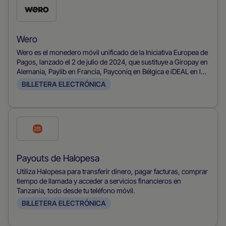
Marca
esta
forma
Wero
de
Wero es el monedero móvil unificado de la Iniciativa Europea de
pago
Pagos, lanzado el 2 de julio de 2024, que sustituye a Giropay en
Alemania, Paylib en Francia, Payconiq en Bélgica e iDEAL en los
Países Bajos para ofrecer una solución de pagos paneuropea.
BILLETERA ELECTRÓNICA
Consolida las transferencias de cuenta a cuenta en tiempo real
a través de la red SEPA en un monedero móvil que solo requiere
un número de teléfono, sin necesidad de IBAN, y admite pagos
P2P, eCommerce en punto de venta. Su aplicación intuitiva y el
Marca
respaldo de los principales bancos europeos están impulsando
esta
su rápida adopción, posicionando a Wero como la alternativa
de referencia a las redes de tarjetas y a PayPal para pagos
forma
Payouts de Halopesa
fluidos e instantáneos en toda Europa Occidental.
de
Utiliza Halopesa para transferir dinero, pagar facturas, comprar
pago
tiempo de llamada y acceder a servicios financieros en
Tanzania, todo desde tu teléfono móvil.
BILLETERA ELECTRÓNICA