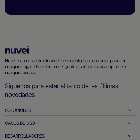
Página
principal
Nuvei es la infraestructura de crecimiento para cualquier pago, en
cualquier lugar. Un sistema inteligente diseñado para adaptarse a
de
cualquier escala.
Nuvei
Síguenos para estar al tanto de las últimas
novedades
SOLUCIONES
CASOS DE USO
Pay-ins
Pay-outs
DESARROLLADORES
Hostelería