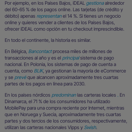
Por ejemplo, en los Países Bajos, iDEAL
gestiona
alrededor
del 60-65 % de los pagos online. Las tarjetas (de crédito y
débito) apenas
representan
el 14 %. Si tienes un negocio
online y quieres vender a clientes de los Países Bajos,
ofrecer iDEAL como opción en tu checkout imprescindible.
En todo el continente, la historia es similar.
En Bélgica,
Bancontact
procesa miles de millones de
transacciones al año y es el
principal
sistema de pago
nacional. En Polonia, los sistemas de pago de cuenta a
cuenta, como
BLIK
, ya gestionan la mayoría de eCommerce
y se
prevé
que alcancen aproximadamente tres cuartas
partes de los pagos en línea para 2030.
En los países nórdicos
predominan
las carteras locales
.
En
Dinamarca, el 71 % de los consumidores ha utilizado
MobilePay para una compra reciente por Internet, mientras
que en Noruega y Suecia, aproximadamente tres cuartas
partes y dos tercios de los consumidores, respectivamente,
utilizan las carteras nacionales Vipps y
Swish
.