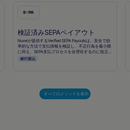
こ
の
支
検証済みSEPAペイアウト
払
い
Nuveiが提供するVerified SEPA Payoutsは、安全で効
方
率的な方法で支払情報を検証し、不正行為を最小限
に抑え、SEPA支払プロセスを合理化するのに役立ち
法
ます。
銀行振込
を
チ
ェ
ッ
ク
すべてのメソッドを表示
す
る