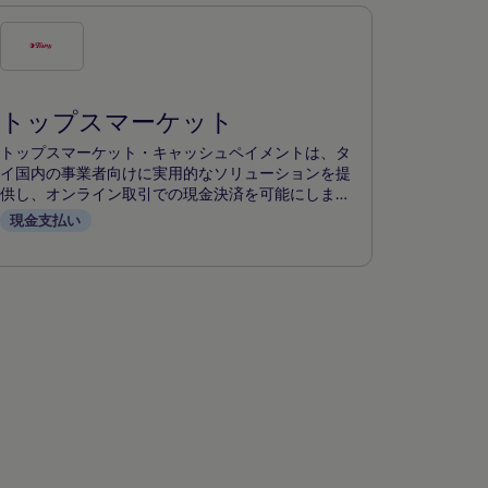
こ
の
支
トップスマーケット
払
い
トップスマーケット・キャッシュペイメントは、タ
方
イ国内の事業者向けに実用的なソリューションを提
供し、オンライン取引での現金決済を可能にしま
法
す。トップスマーケットの店舗網を活用し、顧客が
現金支払い
を
オンラインで購入した商品の代金を現金で支払うこ
チ
とができるため、現金を好む買い物客に対応し、E
コマースにおける金融包摂を高めることができる。
ェ
ッ
ク
す
る