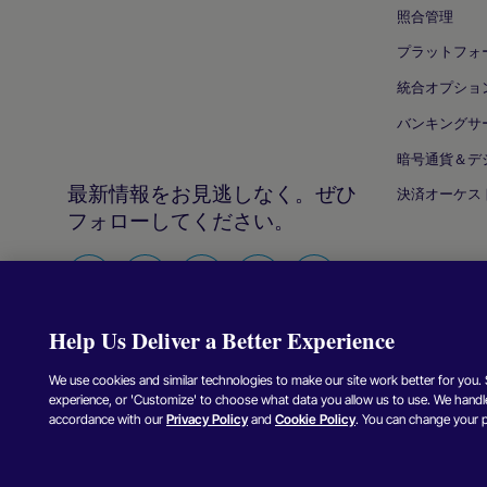
照合管理
プラットフォ
統合オプショ
バンキングサ
暗号通貨＆デ
最新情報をお見逃しなく。ぜひ
決済オーケス
フォローしてください。
Facebook
X（Twitter）
Instagram
Linkedin
Youtube
Help Us Deliver a Better Experience
We use cookies and similar technologies to make our site work better for you. Se
experience, or 'Customize' to choose what data you allow us to use. We handle
Copyright © Nuvei –
2026年
、無断転載・複製を禁じます。
accordance with our
Privacy Policy
and
Cookie Policy
. You can change your 