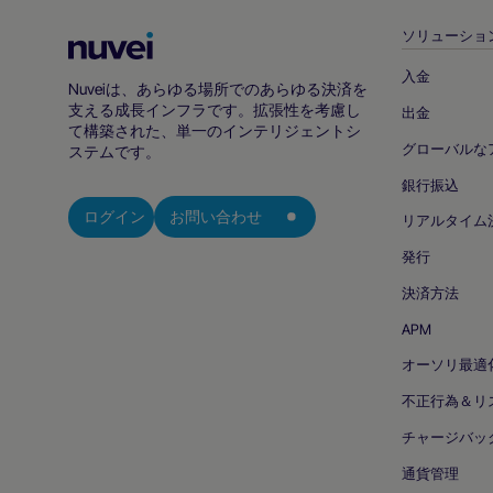
ソリューショ
Nuvei
ホ
入金
Nuveiは、あらゆる場所でのあらゆる決済を
ー
支える成長インフラです。拡張性を考慮し
出金
ム
て構築された、単一のインテリジェントシ
グローバルな
ペ
ステムです。
ー
銀行振込
ジ
ログイン
お問い合わせ
リアルタイム
発行
決済方法
APM
オーソリ最適
不正行為＆リ
チャージバッ
通貨管理