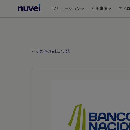
Nuvei
ソリューション
活用事例
デベ
ホ
ー
ム
ペ
ー
ジ
その他の支払い方法