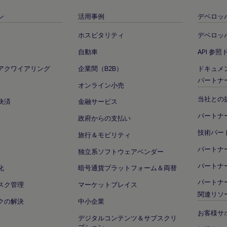
ン
活用事例
デベロッ
ホスピタリティ
デベロッ
自動車
API 参
アクワイアリング
企業間（B2B）
ドキュメ
パートナ
オンライン小売
当社との
決済
金融サービス
パートナ
政府からの支払い
技術パー
旅行＆モビリティ
パートナ
独立系ソフトウェアベンダー
パートナー
化
暗号通貨プラットフォーム＆両替
パートナ
スク管理
マーケットプレイス
関連リソ
クの解決
中小企業
お客様サ
デジタルコンテンツ＆サブスクリ
プション