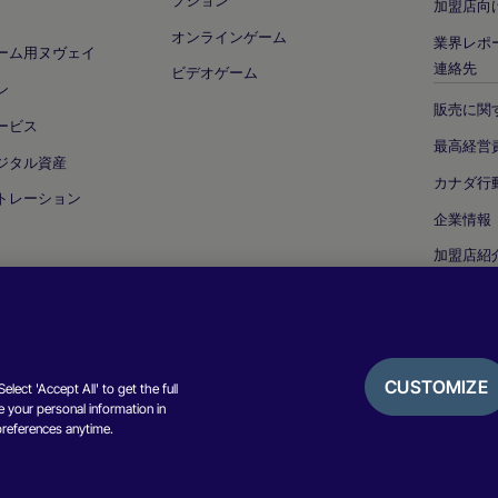
加盟店向
オンラインゲーム
業界レポ
ーム用ヌヴェイ
連絡先
ビデオゲーム
ン
販売に関
ービス
最高経営
ジタル資産
カナダ行
トレーション
企業情報
加盟店紹
セキュリ
CUSTOMIZE
lect 'Accept All' to get the full
 your personal information in
プライバシー
preferences anytime.