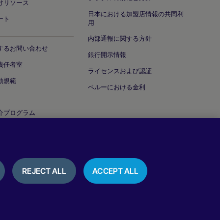
けリソース
日本における加盟店情報の共同利
ート
用
内部通報に関する方針
するお問い合わせ
銀行開示情報
責任者室
ライセンスおよび認証
動規範
ペルーにおける金利
介プログラム
ティ脆弱性の報告
REJECT ALL
ACCEPT ALL
通知
クッキーポリシー
利用規約
レビュー＆お客様の声