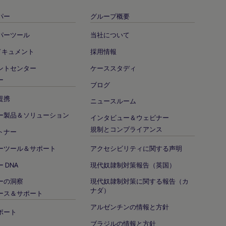
パー
グループ概要
パーツール
当社について
照ドキュメント
採用情報
ントセンター
ケーススタディ
ー
ブログ
提携
ニュースルーム
ー製品＆ソリューション
インタビュー＆ウェビナー
規制とコンプライアンス
トナー
ーツール＆サポート
アクセシビリティに関する声明
 DNA
現代奴隷制対策報告（英国）
ーの洞察
現代奴隷制対策に関する報告（カ
ナダ）
ース＆サポート
アルゼンチンの情報と方針
ポート
ブラジルの情報と方針