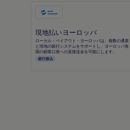
こ
の
支
現地払いヨーロッパ
払
い
ローカル・ペイアウト・ヨーロッパは、複数の通貨
方
と現地の銀行システムをサポートし、ヨーロッパ各
国の顧客口座への直接送金を可能にします。
法
銀行振込
を
チ
ェ
ッ
ク
す
る