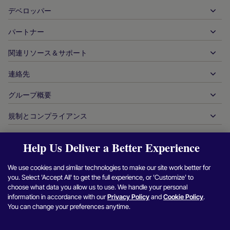
出金
デベロッパー
ホスピタリティ
グローバルなアクワイアリング
自動車
パートナー
デベロッパーツール
銀行振込
企業間（B2B）
API 参照ドキュメント
関連リソース＆サポート
当社との提携
リアルタイム決済
オンライン小売
ドキュメントセンター
パートナー製品＆ソリューション
連絡先
お客様サポート
発行
金融サービス
技術パートナー
加盟店向けリソース
グループ概要
販売に関するお問い合わせ
決済方法
政府からの支払い
パートナーツール＆サポート
業界レポート
最高経営責任者室
規制とコンプライアンス
APM
当社について
旅行＆モビリティ
パートナー DNA
カナダ行動規範
オーソリ最適化
採用情報
独立系ソフトウェアベンダー
アクセシビリティに関する声明
パートナーの洞察
Help Us Deliver a Better Experience
ログイン
お問い合わせ
企業情報
不正行為＆リスク管理
ケーススタディ
暗号通貨プラットフォーム＆両替
現代奴隷制対策報告（英国）
We use cookies and similar technologies to make our site work better for
加盟店紹介プログラム
チャージバックの解決
ブログ
マーケットプレイス
現代奴隷制対策に関する報告（カナダ）
you. Select 'Accept All' to get the full experience, or 'Customize' to
Facebook
X（Twitter）
Instagram
Linkedin
Y
セキュリティ脆弱性の報告
choose what data you allow us to use. We handle your personal
通貨管理
ニュースルーム
中小企業
アルゼンチンの情報と方針
information in accordance with our
Privacy Policy
and
Cookie Policy
.
照合管理
You can change your preferences anytime.
インタビュー＆ウェビナー
デジタルコンテンツ＆サブスクリプション
ブラジルの情報と方針
プライバシー通知
プラットフォーム用ヌヴェイ
オンラインゲーム
日本における加盟店情報の共同利用