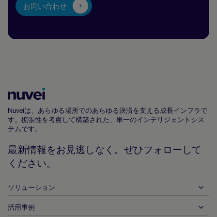
お問い合わせ
Nuvei
ホ
Nuveiは、あらゆる場所でのあらゆる決済を支える成長インフラで
す。拡張性を考慮して構築された、単一のインテリジェントシス
ー
テムです。
ム
ペ
最新情報をお見逃しなく。ぜひフォローして
ー
ください。
ジ
ソリューション
活用事例
入金