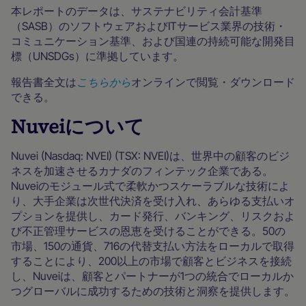
本レポートのデータは、サステナビリティ会計基準
（SASB）のソフトウェアおよびITサービス業界の技術・
コミュニケーション基準、および国連の持続可能な開発目
標（UNSDGs）に準拠しています。
報告書全文は
こちらから
オンラインで閲覧・ダウンロード
できる。
Nuveiについて
Nuvei (Nasdaq: NVEI) (TSX: NVEI)は、世界中の顧客のビジ
ネスを加速させるカナダのフィンテック企業である。
Nuveiのモジュール式で柔軟かつスケーラブルな技術によ
り、大手企業は次世代決済を受け入れ、あらゆる支払いオ
プションを提供し、カード発行、バンキング、リスクおよ
び不正管理サービスの恩恵を受けることができる。50の
市場、150の通貨、716の代替支払い方法をローカルで取得
することにより、200以上の市場で顧客とビジネスを接続
し、Nuveiは、顧客とパートナーが1つの統合でローカルか
つグローバルに成功するための技術と洞察を提供します。