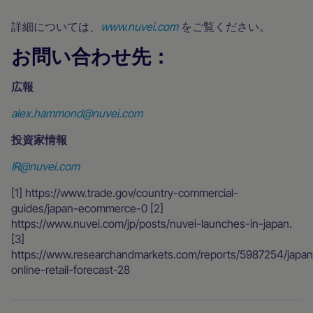
詳細については、
www.nuvei.com
をご覧ください。
お問い合わせ先：
広報
alex.hammond@nuvei.com
投資家情報
IR@nuvei.com
‍[1] https://www.trade.gov/country-commercial-
guides/japan-ecommerce-0 [2]
https://www.nuvei.com/jp/posts/nuvei-launches-in-japan.
[3]
https://www.researchandmarkets.com/reports/5987254/japan
online-retail-forecast-28