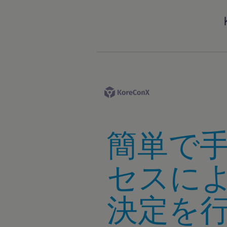
簡単で
セスに
決定を