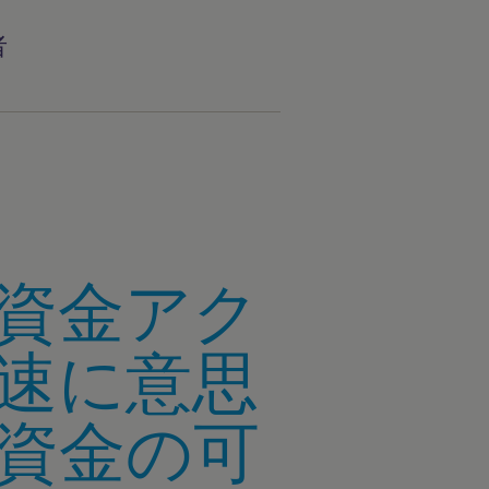
者
資金アク
速に意思
資金の可