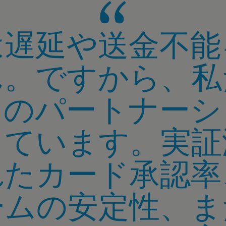
は遅延や送金不能
ん。ですから、私
i とのパートナー
っています。実証
れたカード承認率
ームの安定性、ま