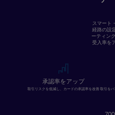
スマート
経路の設
ーティング
受入率を
承認率をアップ
取引リスクを低減し、カードの承認率を改善
取引をバ
7