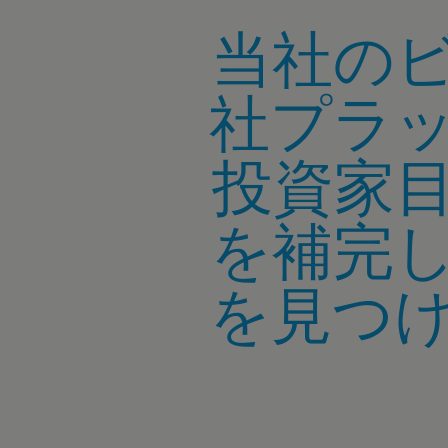
当社の
社プラ
投資家
を補完
を見つ