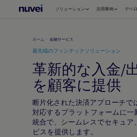
Nuvei
ソリューション
活用事例
デベ
ホ
ー
ム
ペ
ホーム
金融サービス
ー
最先端のフィンテックソリューション
ジ
革新的な入金/
を顧客に提供
断片化された決済アプローチで
対応するプラットフォームに一
統合で、シームレスでセキュア
ビスを提供します。