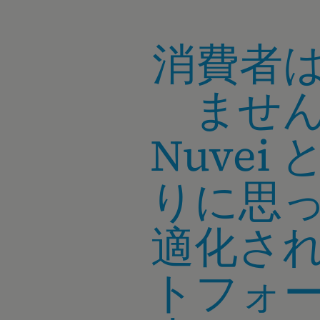
消費者
ませ
Nuve
りに思
適化さ
トフォ