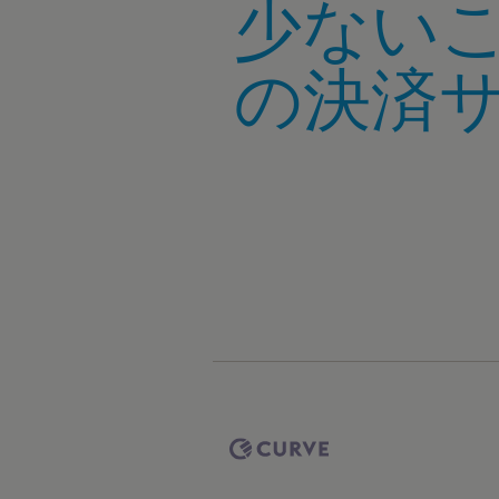
少ない
の決済