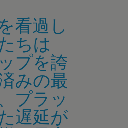
を看過し
たちは
シップを誇
済みの最
、プラッ
た遅延が