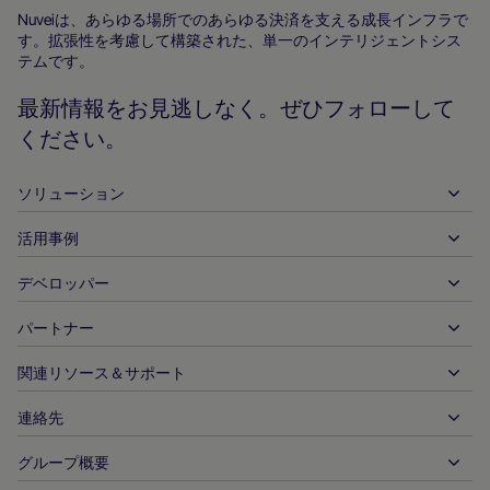
ホ
Nuveiは、あらゆる場所でのあらゆる決済を支える成長インフラで
す。拡張性を考慮して構築された、単一のインテリジェントシス
ー
テムです。
ム
ペ
最新情報をお見逃しなく。ぜひフォローして
ー
ください。
ジ
ソリューション
活用事例
入金
出金
デベロッパー
ホスピタリティ
グローバルなアクワイアリング
自動車
パートナー
デベロッパーツール
銀行振込
企業間（B2B）
API 参照ドキュメント
関連リソース＆サポート
当社との提携
リアルタイム決済
オンライン小売
ドキュメントセンター
パートナー製品＆ソリューション
連絡先
お客様サポート
発行
金融サービス
技術パートナー
加盟店向けリソース
グループ概要
販売に関するお問い合わせ
決済方法
政府からの支払い
パートナーツール＆サポート