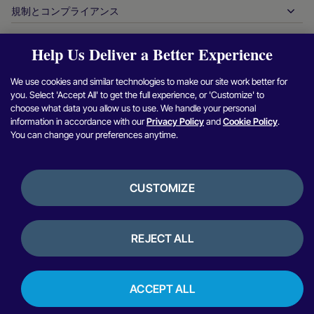
業界レポート
最高経営責任者室
規制とコンプライアンス
APM
当社について
旅行＆モビリティ
パートナー DNA
カナダ行動規範
オーソリ最適化
採用情報
独立系ソフトウェアベンダー
アクセシビリティに関する声明
パートナーの洞察
Help Us Deliver a Better Experience
ログイン
お問い合わせ
企業情報
不正行為＆リスク管理
ケーススタディ
暗号通貨プラットフォーム＆両替
現代奴隷制対策報告（英国）
We use cookies and similar technologies to make our site work better for
加盟店紹介プログラム
チャージバックの解決
ブログ
マーケットプレイス
現代奴隷制対策に関する報告（カナダ）
you. Select 'Accept All' to get the full experience, or 'Customize' to
Facebook
X（Twitter）
Instagram
Linkedin
Y
セキュリティ脆弱性の報告
choose what data you allow us to use. We handle your personal
通貨管理
ニュースルーム
中小企業
アルゼンチンの情報と方針
information in accordance with our
Privacy Policy
and
Cookie Policy
.
照合管理
You can change your preferences anytime.
インタビュー＆ウェビナー
デジタルコンテンツ＆サブスクリプション
ブラジルの情報と方針
プライバシー通知
プラットフォーム用ヌヴェイ
オンラインゲーム
日本における加盟店情報の共同利用
クッキーポリシー
統合オプション
CUSTOMIZE
ビデオゲーム
内部通報に関する方針
バンキングサービス
利用規約
銀行開示情報
暗号通貨＆デジタル資産
レビュー＆お客様の声
ライセンスおよび認証
REJECT ALL
決済オーケストレーション
ペルーにおける金利
Copyright © Nuvei –
2026年
、無断転載・複製を禁じます。
ACCEPT ALL