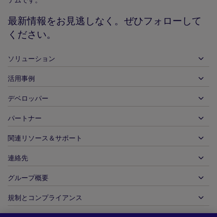
ム
ペ
最新情報をお見逃しなく。ぜひフォローして
ー
ください。
ジ
ソリューション
活用事例
入金
出金
デベロッパー
ホスピタリティ
グローバルなアクワイアリング
自動車
パートナー
デベロッパーツール
銀行振込
企業間（B2B）
API 参照ドキュメント
関連リソース＆サポート
当社との提携
リアルタイム決済
オンライン小売
ドキュメントセンター
パートナー製品＆ソリューション
連絡先
お客様サポート
発行
金融サービス
技術パートナー
加盟店向けリソース
グループ概要
販売に関するお問い合わせ
決済方法
政府からの支払い
パートナーツール＆サポート
業界レポート
最高経営責任者室
規制とコンプライアンス
APM
当社について
旅行＆モビリティ
パートナー DNA
カナダ行動規範
オーソリ最適化
採用情報