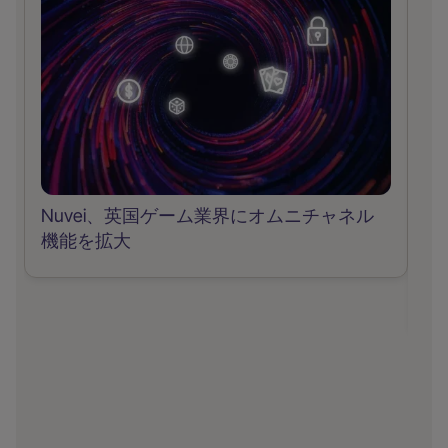
Nuvei、英国ゲーム業界にオムニチャネル
機能を拡大
デ
ス
用