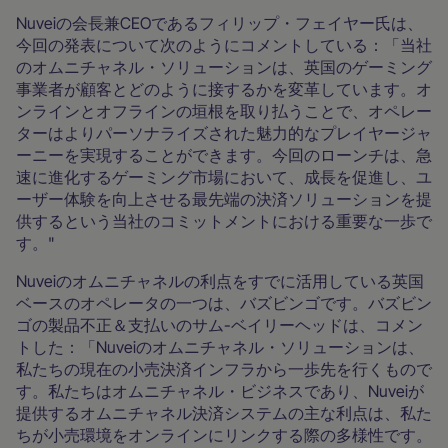
Nuveiの会長兼CEOであるフィリップ・フェイヤー氏は、
今回の発表について次のようにコメントしている：「当社
のオムニチャネル・ソリューションは、英国のゲーミング
事業者が顧客とどのように接するかを変革しています。オ
ンラインとオフラインの垣根を取り払うことで、オペレー
ターはよりパーソナライズされた魅力的なプレイヤージャ
ーニーを実現することができます。今回のローンチは、急
速に進化するゲーミング市場において、成長を促進し、ユ
ーザー体験を向上させる最先端の決済ソリューションを提
供するという当社のコミットメントにおける重要な一歩で
す。"
Nuveiのオムニチャネルの利点をすでに活用している英国
ベースのオペレータの一つは、バズビンゴです。バズビン
ゴの製品不正＆支払いのサム-ベイリーヘッドは、コメン
トした：「Nuveiのオムニチャネル・ソリューションは、
私たちの現在の小売決済インフラから一歩先を行くもので
す。私たちはオムニチャネル・ビジネスであり、Nuveiが
提供するオムニチャネル決済システムの主な利点は、私た
ちが小売環境をオンラインにリンクする際の多様性です。