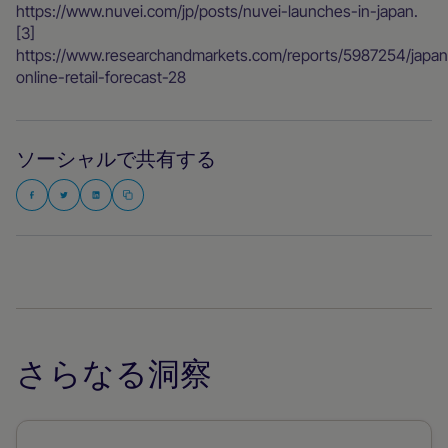
https://www.nuvei.com/jp/posts/nuvei-launches-in-japan.
[3]
https://www.researchandmarkets.com/reports/5987254/japan
online-retail-forecast-28
ソーシャルで共有する
さらなる洞察