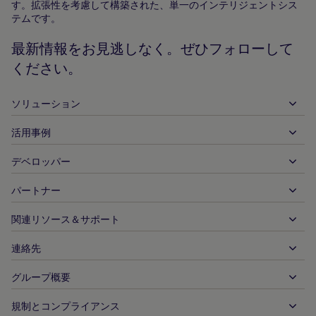
す。拡張性を考慮して構築された、単一のインテリジェントシス
ー
テムです。
ム
ペ
最新情報をお見逃しなく。ぜひフォローして
ー
ください。
ジ
ソリューション
活用事例
入金
出金
デベロッパー
ホスピタリティ
グローバルなアクワイアリング
自動車
パートナー
デベロッパーツール
銀行振込
企業間（B2B）
API 参照ドキュメント
関連リソース＆サポート
当社との提携
リアルタイム決済
オンライン小売
ドキュメントセンター
パートナー製品＆ソリューション
連絡先
お客様サポート
発行
金融サービス
技術パートナー
加盟店向けリソース
グループ概要
販売に関するお問い合わせ
決済方法
政府からの支払い
パートナーツール＆サポート
業界レポート
最高経営責任者室
規制とコンプライアンス
APM
当社について
旅行＆モビリティ