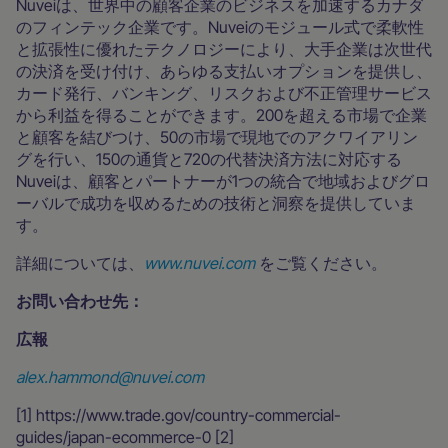
Nuveiは、世界中の顧客企業のビジネスを加速するカナダ
のフィンテック企業です。Nuveiのモジュール式で柔軟性
と拡張性に優れたテクノロジーにより、大手企業は次世代
の決済を受け付け、あらゆる支払いオプションを提供し、
カード発行、バンキング、リスクおよび不正管理サービス
から利益を得ることができます。200を超える市場で企業
と顧客を結びつけ、50の市場で現地でのアクワイアリン
グを行い、150の通貨と720の代替決済方法に対応する
Nuveiは、顧客とパートナーが1つの統合で地域およびグロ
ーバルで成功を収めるための技術と洞察を提供していま
す。
詳細については、
www.nuvei.com
をご覧ください。
お問い合わせ先：
広報
alex.hammond@nuvei.com
‍[1] https://www.trade.gov/country-commercial-
guides/japan-ecommerce-0 [2]