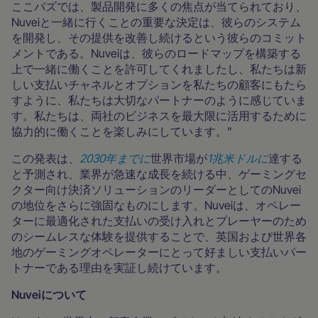
ここバズでは、製品開発に多くの焦点が当てられており、
Nuveiと一緒に行くことの重要な決定は、彼らのシステム
を開発し、その提供を改善し続けるという彼らのコミット
メントである。Nuveiは、彼らのロードマップを構築する
上で一緒に働くことを許可してくれましたし、私たちは新
しい支払いチャネルとオプションを私たちの顧客にもたら
すように、私たちは大切なパートナーのように感じていま
す。私たちは、両社のビジネスを最大限に活用するために
協力的に働くことを楽しみにしています。"
この発表は、
2030年までに
世界市場が
1兆米ドルに
達する
と予測され、業界が急速な成長を続ける中、ゲーミングセ
クター向け決済ソリューションのリーダーとしてのNuvei
の地位をさらに強固なものにします。Nuveiは、オペレー
ターに最適化された支払いの受け入れとプレーヤーのため
のシームレスな体験を提供することで、英国および世界各
地のゲーミングオペレーターにとって好ましい支払いパー
トナーである理由を実証し続けています。
Nuveiについて