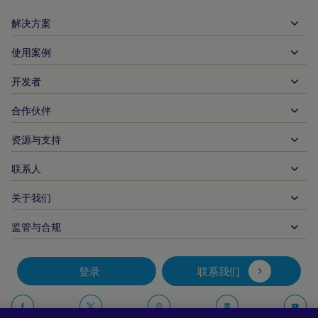
解决方案
使用案例
入账
支出
开发者
接待服务
全球收单
汽车
合作伙伴
开发者工具
银行转账
企业对企业
API 参考文件
资源与支持
与我们合作
实时支付
在线零售
文件资料中心
合作伙伴产品和解决方案
联系人
客户支持
发布
金融服务
技术合作伙伴
商家资源
关于我们
商户销售咨询
付款方式
政府付款
合作伙伴的工具与支持
行业报告
首席执行官办公室
监管与合规
APM
业务概况
旅行与交通
合作伙伴 DNA
加拿大行为准则
授权优化
招贤纳士
独立软件供货商
无障碍声明
合作伙伴见解
登录
联系我们
公司信息
欺诈与风险管理
案例研究
加密货币平台与兑换
反现代奴隶制报告（英国）
推荐商户计划
拒付解决方案
博客
市场
反现代奴隶制报告（加拿大）
在
在
在
在