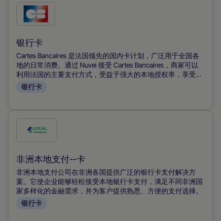
勾
选
此
银行卡
付
Cartes Bancaires 是法国领先的国内卡计划，广泛用于全国各
款
地的日常消费。通过 Nuvei 接受 Cartes Bancaires，商家可以
利用法国的主要支付方式，受益于强大的本地授权率，享受比
方
国际卡网络更低的计划费用，并通过一个统一的平台有效地管
银行卡
式
理欺诈和扣款。
勾
选
此
非洲本地支付--卡
付
非洲本地支付公司在非洲各国提供广泛的银行卡支付解决方
款
案。它使企业能够轻松接受本地银行卡支付，满足不同非洲国
家多样化的金融需求，并为客户提供熟悉、方便的支付选择。
方
银行卡
式