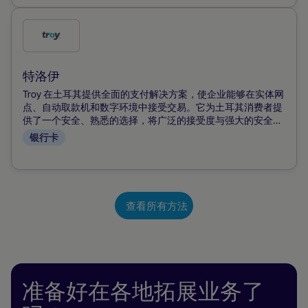
勾
选
此
特洛伊
付
Troy 在土耳其提供全面的支付解决方案，使企业能够在实体网
款
点、自动取款机和数字环境中接受交易。它为土耳其消费者提
供了一个安全、熟悉的选择，将广泛的接受度与强大的安全性
方
结合起来，既适用于现场购物，也适用于网上购物。
银行卡
式
查看所有方法
准备好在各地拓展业务了