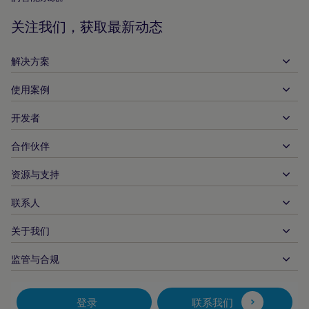
页
关注我们，获取最新动态
解决方案
使用案例
入账
支出
开发者
接待服务
全球收单
汽车
合作伙伴
开发者工具
银行转账
企业对企业
API 参考文件
资源与支持
与我们合作
实时支付
在线零售
文件资料中心
合作伙伴产品和解决方案
联系人
客户支持
发布
金融服务
技术合作伙伴
商家资源
关于我们
商户销售咨询
付款方式
政府付款
合作伙伴的工具与支持
行业报告
首席执行官办公室
监管与合规
APM
业务概况
旅行与交通
合作伙伴 DNA
加拿大行为准则
授权优化
招贤纳士
独立软件供货商
无障碍声明
合作伙伴见解
登录
联系我们
公司信息
欺诈与风险管理
案例研究