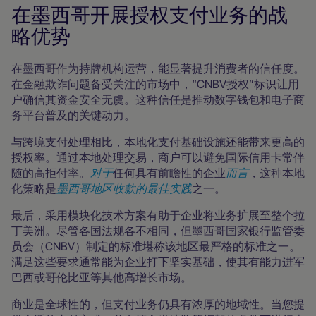
在墨西哥开展授权支付业务的战
略优势
在墨西哥作为持牌机构运营，能显著提升消费者的信任度。
在金融欺诈问题备受关注的市场中，“CNBV授权”标识让用
户确信其资金安全无虞。这种信任是推动数字钱包和电子商
务平台普及的关键动力。
与跨境支付处理相比，本地化支付基础设施还能带来更高的
授权率。通过本地处理交易，商户可以避免国际信用卡常伴
随的高拒付率。
对于
任何具有前瞻性的企业
而言
，这种本地
化策略是
墨西哥地区收款的最佳实践
之一。
最后，采用模块化技术方案有助于企业将业务扩展至整个拉
丁美洲。尽管各国法规各不相同，但墨西哥国家银行监管委
员会（CNBV）制定的标准堪称该地区最严格的标准之一。
满足这些要求通常能为企业打下坚实基础，使其有能力进军
巴西或哥伦比亚等其他高增长市场。
商业是全球性的，但支付业务仍具有浓厚的地域性。当您提