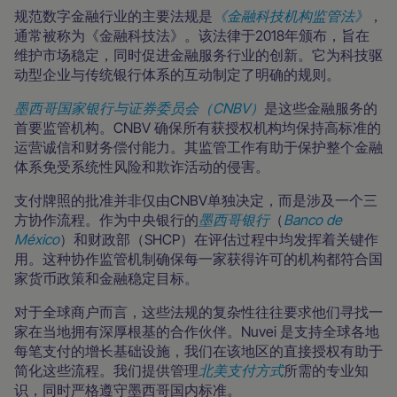
规范数字金融行业的主要法规是
《金融科技机构监管法》
，
通常被称为《金融科技法》。该法律于2018年颁布，旨在
维护市场稳定，同时促进金融服务行业的创新。它为科技驱
动型企业与传统银行体系的互动制定了明确的规则。
墨西哥国家银行与证券委员会（CNBV）
是这些金融服务的
首要监管机构。CNBV 确保所有获授权机构均保持高标准的
运营诚信和财务偿付能力。其监管工作有助于保护整个金融
体系免受系统性风险和欺诈活动的侵害。
支付牌照的批准并非仅由CNBV单独决定，而是涉及一个三
方协作流程。作为中央银行的
墨西哥银行
（
Banco de
México
）和财政部（SHCP）在评估过程中均发挥着关键作
用。这种协作监管机制确保每一家获得许可的机构都符合国
家货币政策和金融稳定目标。
对于全球商户而言，这些法规的复杂性往往要求他们寻找一
家在当地拥有深厚根基的合作伙伴。Nuvei 是支持全球各地
每笔支付的增长基础设施，我们在该地区的直接授权有助于
简化这些流程。我们提供管理
北美支付方式
所需的专业知
识，同时严格遵守墨西哥国内标准。