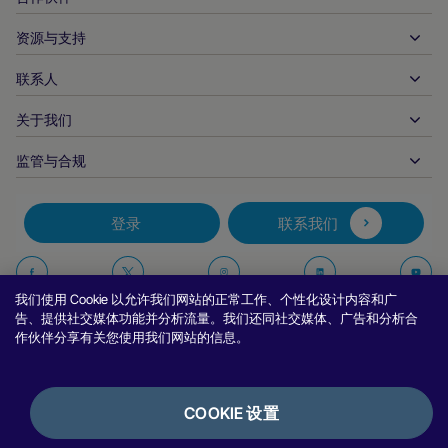
银行转账
企业对企业
API 参考文件
资源与支持
与我们合作
实时支付
在线零售
文件资料中心
合作伙伴产品和解决方案
联系人
客户支持
发布
金融服务
技术合作伙伴
商家资源
关于我们
商户销售咨询
付款方式
政府付款
合作伙伴的工具与支持
行业报告
首席执行官办公室
监管与合规
APM
业务概况
旅行与交通
合作伙伴 DNA
加拿大行为准则
授权优化
招贤纳士
独立软件供货商
无障碍声明
合作伙伴见解
登录
联系我们
公司信息
欺诈与风险管理
案例研究
加密货币平台与兑换
反现代奴隶制报告（英国）
推荐商户计划
拒付解决方案
博客
市场
反现代奴隶制报告（加拿大）
在
在
在
在
报告安全漏洞
我们使用 Cookie 以允许我们网站的正常工作、个性化设计内容和广
币种管理
新闻室
中小企业
阿根廷信息与政策
Facebook
Twitter
Instagram
Linkedin
Y
告、提供社交媒体功能并分析流量。我们还同社交媒体、广告和分析合
对账管理
作伙伴分享有关您使用我们网站的信息。
访谈与网络研讨会
上
上
上
上
数字内容与订阅
巴西信息与政策
关
关
关
关
隐私声明
努维平台
在线游戏
日本商户信息的共享
注
注
注
注
Cookie 政策
集成选项
COOKIE 设置
视频游戏
举报政策
我
我
我
我
银行服务
使用条款