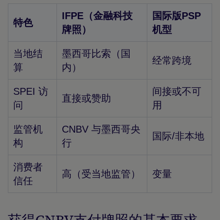
IFPE（金融科技
国际版PSP
特色
牌照）
机型
当地结
墨西哥比索（国
经常跨境
算
内）
SPEI 访
间接或不可
直接或赞助
问
用
监管机
CNBV 与墨西哥央
国际/非本地
构
行
消费者
高（受当地监管）
变量
信任