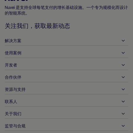
主
Nuvei 是支持全球每笔支付的增长基础设施。一个专为规模化而设计
的智能系统。
页
关注我们，获取最新动态
解决方案
使用案例
入账
支出
开发者
接待服务
全球收单
汽车
合作伙伴
开发者工具
银行转账
企业对企业
API 参考文件
资源与支持
与我们合作
实时支付
在线零售
文件资料中心
合作伙伴产品和解决方案
联系人
客户支持
发布
金融服务
技术合作伙伴
商家资源
关于我们
商户销售咨询
付款方式
政府付款
合作伙伴的工具与支持
行业报告
首席执行官办公室
监管与合规
APM
业务概况
旅行与交通
合作伙伴 DNA