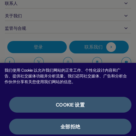
文件资料中心
合作伙伴产品和解决方案
联系人
客户支持
发布
金融服务
技术合作伙伴
商家资源
关于我们
商户销售咨询
付款方式
政府付款
合作伙伴的工具与支持
行业报告
首席执行官办公室
监管与合规
APM
业务概况
旅行与交通
合作伙伴 DNA
加拿大行为准则
授权优化
招贤纳士
独立软件供货商
无障碍声明
合作伙伴见解
登录
联系我们
公司信息
欺诈与风险管理
案例研究
加密货币平台与兑换
反现代奴隶制报告（英国）
推荐商户计划
拒付解决方案
博客
市场
反现代奴隶制报告（加拿大）
在
在
在
在
报告安全漏洞
我们使用 Cookie 以允许我们网站的正常工作、个性化设计内容和广
币种管理
新闻室
中小企业
阿根廷信息与政策
Facebook
Twitter
Instagram
Linkedin
Y
告、提供社交媒体功能并分析流量。我们还同社交媒体、广告和分析合
对账管理
访谈与网络研讨会
作伙伴分享有关您使用我们网站的信息。
上
上
上
上
数字内容与订阅
巴西信息与政策
关
关
关
关
隐私声明
努维平台
在线游戏
日本商户信息的共享
注
注
注
注
Cookie 政策
集成选项
COOKIE 设置
视频游戏
举报政策
我
我
我
我
银行服务
使用条款
银行披露
们
们
们
们
加密货币与数字资产
评论与推荐
许可证与认证
全部拒绝
支付编排