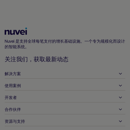
Nuvei
主
Nuvei 是支持全球每笔支付的增长基础设施。一个专为规模化而设计
的智能系统。
页
关注我们，获取最新动态
解决方案
使用案例
入账
支出
开发者
接待服务
全球收单
汽车
合作伙伴
开发者工具
银行转账
企业对企业
API 参考文件
资源与支持
与我们合作
实时支付
在线零售