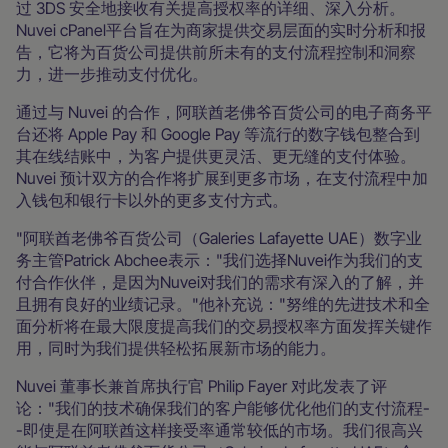
过 3DS 安全地接收有关提高授权率的详细、深入分析。
Nuvei cPanel平台旨在为商家提供交易层面的实时分析和报
告，它将为百货公司提供前所未有的支付流程控制和洞察
力，进一步推动支付优化。
通过与 Nuvei 的合作，阿联酋老佛爷百货公司的电子商务平
台还将 Apple Pay 和 Google Pay 等流行的数字钱包整合到
其在线结账中，为客户提供更灵活、更无缝的支付体验。
Nuvei 预计双方的合作将扩展到更多市场，在支付流程中加
入钱包和银行卡以外的更多支付方式。
"阿联酋老佛爷百货公司（Galeries Lafayette UAE）数字业
务主管Patrick Abchee表示："我们选择Nuvei作为我们的支
付合作伙伴，是因为Nuvei对我们的需求有深入的了解，并
且拥有良好的业绩记录。"他补充说："努维的先进技术和全
面分析将在最大限度提高我们的交易授权率方面发挥关键作
用，同时为我们提供轻松拓展新市场的能力。
Nuvei 董事长兼首席执行官 Philip Fayer 对此发表了评
论："我们的技术确保我们的客户能够优化他们的支付流程-
-即使是在阿联酋这样接受率通常较低的市场。我们很高兴