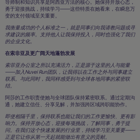
导师制和知识共享是阿西亚方法的核心。她保持开放心态，
勇于迎接挑战，持续学习——这些特质在她看来，在瞬息万
变的支付领域至关重要。
我衡量成功的个人标准之一，就是同事们向我请教问题或寻
求建议的频率。支持他人让我保持投入，同时也强化了我们
的企业文化。
在索非亚及更广阔天地蓬勃发展
索菲亚办公室之所以充满活力，正是源于这里的人与能量
——加入Nuvei Run团队，让我得以在工作之外与同事建立
联系。与此同时，我同样感受到与全球各地同事的紧密联
结。
阿莎的工作职责使她与全球团队保持紧密联系。通过定期沟
通，她建立信任、分享见解，并加强跨区域跨职能协作。
即使相隔千里，保持联系也能让我们的工作更愉快、更有影
响力。保持开放心态，迎接每项挑战，了解同事，勇于提
问。在我们这个快速发展的行业里，持续学习至关重要——
正是它让你从第一天起就能做出有意义的贡献。