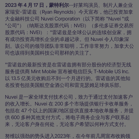
2023 年 4 月 17 日，蒙特利尔
--好莱坞演员、制片人兼企业
家瑞安-雷诺兹（Ryan Reynolds）今天宣布，他已投资加拿
大金融科技公司 Nuvei Corporation（以下简称 "Nuvei "或
"公司"）（纳斯达克股票代码：NVEI）（多伦多证券交易所
股票代码：NVEI）："雷诺兹是全球公认的连续创业家，拥
有成功投资高增长企业的卓越记录。但 Nuvei 令人印象深
刻。该公司的领导团队非常聪明，工作非常努力，加拿大公
司也该得到美国科技公司那样的关注了。
"雷诺兹的最新投资是在雷诺兹拥有部分股份的经济型无线
服务提供商 Mint Mobile 宣布被电信巨头 T-Mobile US Inc.
以 13.5 亿美元收购后不到一个月进行的。雷诺兹的其他知
名投资包括美国航空金酒公司和雷克瑟姆足球俱乐部。
Nuvei 是一家全球支付技术公司，致力于通过支付加速客户
的收入增长。Nuvei 在 200 多个市场提供银行卡收单服务，
包括在 47 个以上的国家/地区提供直接本地收单服务，并提
供 600 多种其他支付方式，将电子商务企业与客户联系起
来，无论客户身在何处，无论客户希望以何种方式支付。
努维以强劲的势头进入2023年，在今年前几周宣布收购领