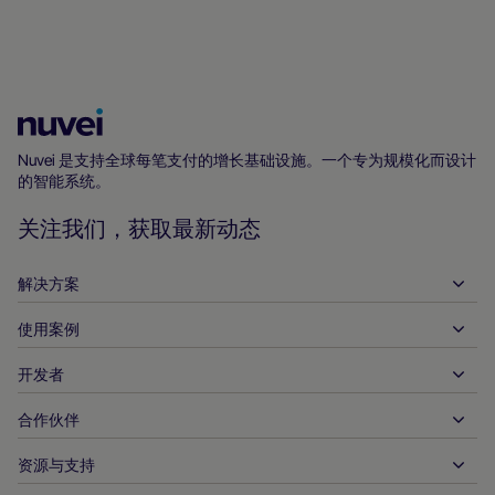
Nuvei
主
Nuvei 是支持全球每笔支付的增长基础设施。一个专为规模化而设计
的智能系统。
页
关注我们，获取最新动态
解决方案
使用案例
入账
支出
开发者
接待服务
全球收单
汽车
合作伙伴
开发者工具
银行转账
企业对企业
API 参考文件
资源与支持
与我们合作
实时支付
在线零售