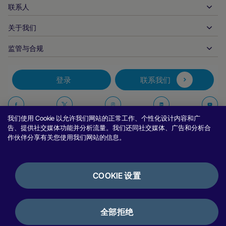
文件资料中心
合作伙伴产品和解决方案
联系人
客户支持
发布
金融服务
技术合作伙伴
商家资源
关于我们
商户销售咨询
付款方式
政府付款
合作伙伴的工具与支持
行业报告
首席执行官办公室
监管与合规
APM
业务概况
旅行与交通
合作伙伴 DNA
加拿大行为准则
授权优化
招贤纳士
独立软件供货商
无障碍声明
合作伙伴见解
登录
联系我们
公司信息
欺诈与风险管理
案例研究
加密货币平台与兑换
反现代奴隶制报告（英国）
推荐商户计划
拒付解决方案
博客
市场
反现代奴隶制报告（加拿大）
在
在
在
在
报告安全漏洞
我们使用 Cookie 以允许我们网站的正常工作、个性化设计内容和广
币种管理
新闻室
中小企业
阿根廷信息与政策
Facebook
Twitter
Instagram
Linkedin
Y
告、提供社交媒体功能并分析流量。我们还同社交媒体、广告和分析合
对账管理
作伙伴分享有关您使用我们网站的信息。
访谈与网络研讨会
上
上
上
上
数字内容与订阅
巴西信息与政策
关
关
关
关
隐私声明
努维平台
在线游戏
日本商户信息的共享
注
注
注
注
Cookie 政策
集成选项
COOKIE 设置
视频游戏
举报政策
我
我
我
我
银行服务
使用条款
银行披露
们
们
们
们
加密货币与数字资产
评论与推荐
许可证与认证
全部拒绝
支付编排