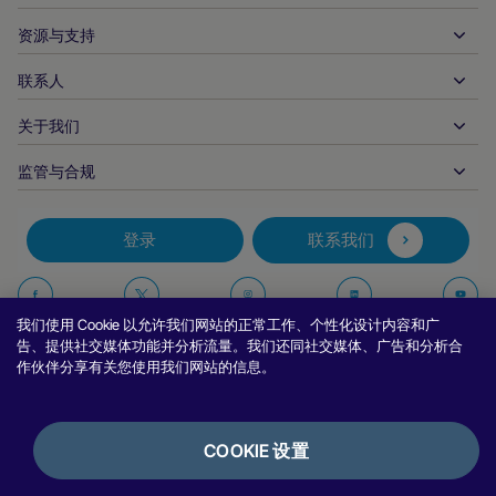
银行转账
企业对企业
API 参考文件
资源与支持
与我们合作
实时支付
在线零售
文件资料中心
合作伙伴产品和解决方案
联系人
客户支持
发布
金融服务
技术合作伙伴
商家资源
关于我们
商户销售咨询
付款方式
政府付款
合作伙伴的工具与支持
行业报告
首席执行官办公室
监管与合规
APM
业务概况
旅行与交通
合作伙伴 DNA
加拿大行为准则
授权优化
招贤纳士
独立软件供货商
无障碍声明
合作伙伴见解
登录
联系我们
公司信息
欺诈与风险管理
案例研究
加密货币平台与兑换
反现代奴隶制报告（英国）
推荐商户计划
拒付解决方案
博客
市场
反现代奴隶制报告（加拿大）
在
在
在
在
报告安全漏洞
我们使用 Cookie 以允许我们网站的正常工作、个性化设计内容和广
币种管理
新闻室
中小企业
阿根廷信息与政策
Facebook
Twitter
Instagram
Linkedin
Y
告、提供社交媒体功能并分析流量。我们还同社交媒体、广告和分析合
对账管理
访谈与网络研讨会
作伙伴分享有关您使用我们网站的信息。
上
上
上
上
数字内容与订阅
巴西信息与政策
关
关
关
关
隐私声明
努维平台
在线游戏
日本商户信息的共享
注
注
注
注
Cookie 政策
集成选项
COOKIE 设置
视频游戏
举报政策
我
我
我
我
银行服务
使用条款
银行披露
们
们
们
们