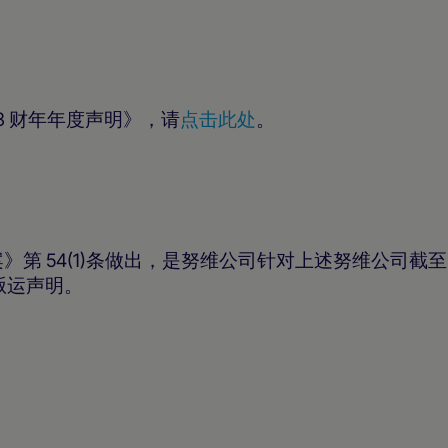
023 财年年度声明》，请
点击此处
。
第 54(1)条做出，是努维公司针对上述努维公司截至 202
贩运声明。