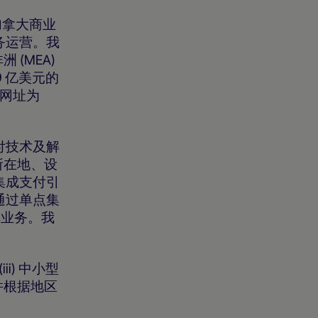
《加拿大商业
务运营。我
 (MEA)
9 亿美元的
，网址为
付技术及解
所在地、设
集成支付引
通过单点集
单业务。我
i) 中小型
并根据地区