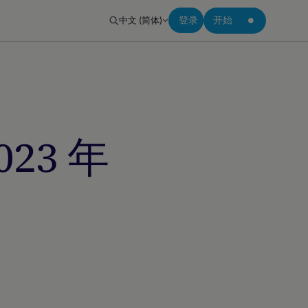
中文 (简体)
登录
开始
23 年