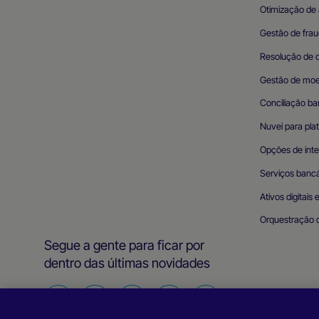
Otimização de 
Gestão de frau
Resolução de 
Gestão de mo
Conciliação ba
Nuvei para pla
Opções de int
Serviços bancá
Ativos digitais 
Orquestração 
Segue a gente para ficar por
dentro das últimas novidades
Siga-
Siga-
Siga-
Siga-
Siga-