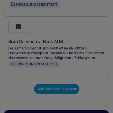
Kontoverwaltungsfunktionen zu bieten. Die von der Siam
ÜBERWEISUNG IN ECHTZEIT
Commercial Bank entwickelte Lösung ermöglicht es den
Nutzern, Zahlungen zu tätigen, Geld zu überweisen und ihre
Konten bequem von ihren mobilen Geräten aus zu verwalten.
Prüfe
diese
Zahlungsmethode
Siam Commercial Bank ATM
Die Siam Commercial Bank bietet effiziente Echtzeit-
Überweisungslösungen in Thailand an und bietet Unternehmen
eine schnelle und zuverlässige Möglichkeit, Zahlungen zu
akzeptieren. Sie nutzt fortschrittliche Bankentechnologie, um
ÜBERWEISUNG IN ECHTZEIT
eine sofortige Bearbeitung von Transaktionen zu gewährleisten
und so den Cashflow und die Kundenzufriedenheit zu
verbessern.
Alle Methoden anzeigen