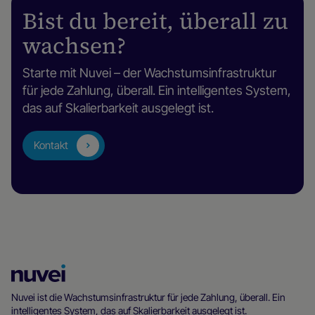
Bist du bereit, überall zu
wachsen?
Starte mit Nuvei – der Wachstumsinfrastruktur
für jede Zahlung, überall. Ein intelligentes System,
das auf Skalierbarkeit ausgelegt ist.
Kontakt
Nuvei
Homepage
Nuvei ist die Wachstumsinfrastruktur für jede Zahlung, überall. Ein
intelligentes System, das auf Skalierbarkeit ausgelegt ist.