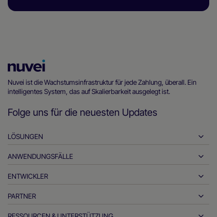
Nuvei
Homepage
Nuvei ist die Wachstumsinfrastruktur für jede Zahlung, überall. Ein
intelligentes System, das auf Skalierbarkeit ausgelegt ist.
Folge uns für die neuesten Updates
LÖSUNGEN
ANWENDUNGSFÄLLE
Einzahlungen
Auszahlungen
ENTWICKLER
Gastfreundschaft
Globales Acquiring
Automobilindustrie
PARTNER
Entwickler-Tools
Banküberweisungen
Business-to-Business
API-Referenzdokumente
RESSOURCEN & UNTERSTÜTZUNG
Werden Sie unser Partner