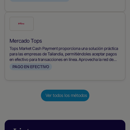
Marca
esta
forma
Mercado Tops
de
Tops Market Cash Payment proporciona una solución práctica
pago
para las empresas de Tailandia, permitiéndoles aceptar pagos
en efectivo para transacciones en línea. Aprovecha la red de
tiendas de Tops Market, permitiendo a los clientes pagar sus
PAGO EN EFECTIVO
compras en línea con dinero en efectivo, atendiendo así a los
compradores que prefieren el efectivo y aumentando la
inclusión financiera en el eCommerce.
Ver todos los métodos