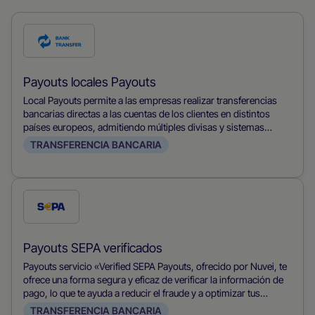
Marca
esta
forma
Payouts locales Payouts
de
Local Payouts permite a las empresas realizar transferencias
pago
bancarias directas a las cuentas de los clientes en distintos
países europeos, admitiendo múltiples divisas y sistemas
bancarios locales.
TRANSFERENCIA BANCARIA
Marca
esta
forma
Payouts SEPA verificados
de
Payouts servicio «Verified SEPA Payouts, ofrecido por Nuvei, te
pago
ofrece una forma segura y eficaz de verificar la información de
pago, lo que te ayuda a reducir el fraude y a optimizar tus
procesos de pago SEPA.
TRANSFERENCIA BANCARIA