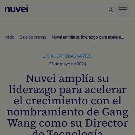
Página
principal
de
Nuvei
Inicio
Sala de prensa
Nuvei amplía su liderazgo para acelerar el crecimiento con el nombramiento de Gang Wang como su Director de Tecnología
LOCAL EN TODAS PARTES
23 de mayo de 2024
Nuvei amplía su
liderazgo para acelerar
el crecimiento con el
nombramiento de Gang
Wang como su Director
de Tecnología