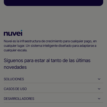
Página
principal
Nuvei es la infraestructura de crecimiento para cualquier pago, en
cualquier lugar. Un sistema inteligente diseñado para adaptarse a
de
cualquier escala.
Nuvei
Síguenos para estar al tanto de las últimas
novedades
SOLUCIONES
CASOS DE USO
Pay-ins
Pay-outs
DESARROLLADORES
Hostelería
Adquirencia global