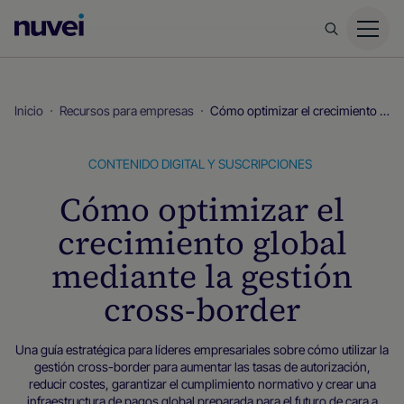
Página
principal
de
Nuvei
Inicio
Recursos para empresas
Cómo optimizar el crecimiento global mediante la gestión cross-border
CONTENIDO DIGITAL Y SUSCRIPCIONES
Cómo optimizar el
crecimiento global
mediante la gestión
cross-border
Una guía estratégica para líderes empresariales sobre cómo utilizar la
gestión cross-border para aumentar las tasas de autorización,
reducir costes, garantizar el cumplimiento normativo y crear una
infraestructura de pagos global preparada para el futuro de cara a