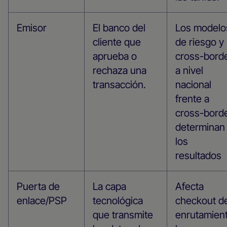
Emisor
El banco del
Los modelo
cliente que
de riesgo y
aprueba o
cross-bord
rechaza una
a nivel
transacción.
nacional
frente a
cross-bord
determinan
los
resultados
Puerta de
La capa
Afecta
enlace/PSP
tecnológica
checkout de
que transmite
enrutamient