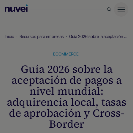
Página
principal
de
Nuvei
Inicio
Recursos para empresas
Guía 2026 sobre la aceptación de pagos a nivel mundial: adquirencia local, tasas de aprobación y Cross-Border
ECOMMERCE
Guía 2026 sobre la
aceptación de pagos a
nivel mundial:
adquirencia local, tasas
de aprobación y Cross-
Border