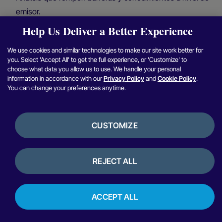
emisor.
Help Us Deliver a Better Experience
Cumplimiento automatizado y resiliencia operativa.
We use cookies and similar technologies to make our site work better for
you. Select 'Accept All' to get the full experience, or 'Customize' to
Preguntas más frecuentes
choose what data you allow us to use. We handle your personal
information in accordance with our
Privacy Policy
and
Cookie Policy
.
¿Cuál es la diferencia entre adquirencia local
You can change your preferences anytime.
adquirencia adquirencia cross-border ?
adquirencia local adquirencia los pagos a través de un
adquirente del país del cliente para conseguir mayores
CUSTOMIZE
tasas de aprobación y compatibilidad con la moneda
local;adquirencia cross-border adquirencia adquirentes
extranjeros para ampliar el alcance, aunque suele implicar
REJECT ALL
un coste mayor y una menor tasa de aceptación.
¿Por qué las tasas de aprobación cross-border
suelen ser más bajas?
ACCEPT ALL
Los emisores suelen considerar que cross-border entrañan