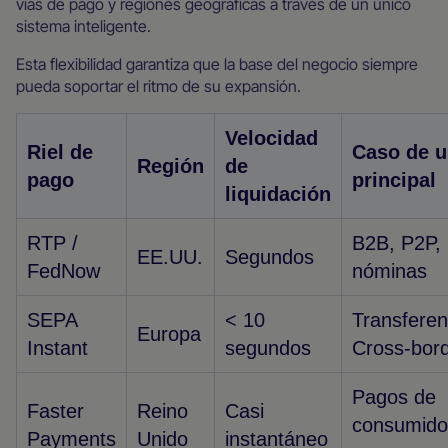
vías de pago y regiones geográficas a través de un único
sistema inteligente.
Esta flexibilidad garantiza que la base del negocio siempre
pueda soportar el ritmo de su expansión.
Velocidad
Riel de
Caso de 
Región
de
pago
principal
liquidación
RTP /
B2B, P2P,
EE.UU.
Segundos
FedNow
nóminas
SEPA
< 10
Transferen
Europa
Instant
segundos
Cross-bor
Pagos de
Faster
Reino
Casi
consumido
Payments
Unido
instantáneo