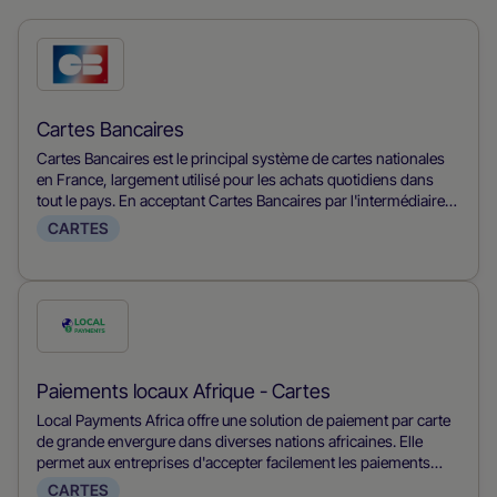
Coche
ce
mode
Cartes Bancaires
de
Cartes Bancaires est le principal système de cartes nationales
paiement
en France, largement utilisé pour les achats quotidiens dans
tout le pays. En acceptant Cartes Bancaires par l'intermédiaire
de Nuvei, les commerçants peuvent accéder au principal mode
CARTES
de paiement en France, bénéficier de taux d'autorisation locaux
élevés, profiter de frais de système inférieurs à ceux des
réseaux de cartes internationaux, et gérer efficacement la fraude
et les rétrocessions par l'intermédiaire d'une plateforme unifiée.
Coche
ce
mode
Paiements locaux Afrique - Cartes
de
Local Payments Africa offre une solution de paiement par carte
paiement
de grande envergure dans diverses nations africaines. Elle
permet aux entreprises d'accepter facilement les paiements
locaux par carte, en répondant aux divers paysages financiers
CARTES