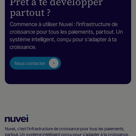
Prêt à te développer
partout ?
Commence à utiliser Nuvei : l'infrastructure de
croissance pour tous les paiements, partout. Un
système intelligent, conçu pour s'adapter à ta
croissance.
Nous contacter
Page
d’accueil
Nuvei, c'est l'infrastructure de croissance pour tous les paiements,
partout. Un système intelligent conçu pour s'adapter à ta croissance.
Nuvei