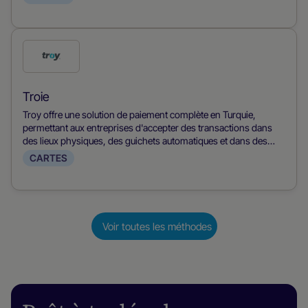
des différents pays africains et en offrant aux clients des
options de paiement familières et accessibles.
Coche
ce
mode
Troie
de
Troy offre une solution de paiement complète en Turquie,
paiement
permettant aux entreprises d'accepter des transactions dans
des lieux physiques, des guichets automatiques et dans des
environnements numériques. Elle offre une option sûre et
CARTES
familière aux consommateurs turcs, combinant une large
acceptation avec une sécurité robuste pour les achats en
personne et en ligne.
Voir toutes les méthodes