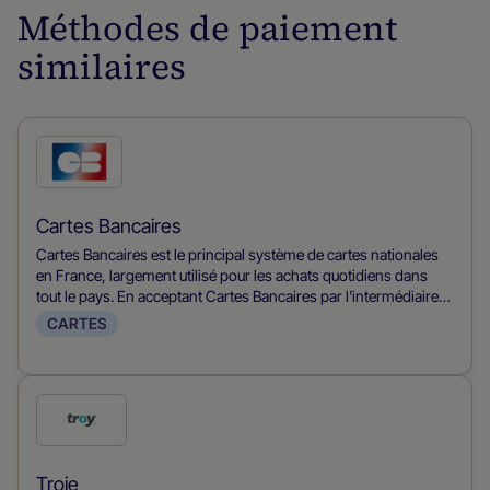
Méthodes de paiement
similaires
Coche
ce
mode
Cartes Bancaires
de
Cartes Bancaires est le principal système de cartes nationales
paiement
en France, largement utilisé pour les achats quotidiens dans
tout le pays. En acceptant Cartes Bancaires par l'intermédiaire
de Nuvei, les commerçants peuvent accéder au principal mode
CARTES
de paiement en France, bénéficier de taux d'autorisation locaux
élevés, profiter de frais de système inférieurs à ceux des
réseaux de cartes internationaux, et gérer efficacement la fraude
et les rétrocessions par l'intermédiaire d'une plateforme unifiée.
Coche
ce
mode
Troie