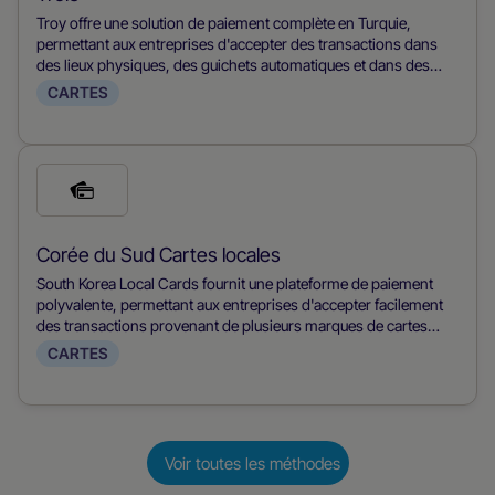
de
Troy offre une solution de paiement complète en Turquie,
paiement
permettant aux entreprises d'accepter des transactions dans
des lieux physiques, des guichets automatiques et dans des
environnements numériques. Elle offre une option sûre et
CARTES
familière aux consommateurs turcs, combinant une large
acceptation avec une sécurité robuste pour les achats en
personne et en ligne.
Coche
ce
mode
Corée du Sud Cartes locales
de
South Korea Local Cards fournit une plateforme de paiement
paiement
polyvalente, permettant aux entreprises d'accepter facilement
des transactions provenant de plusieurs marques de cartes
locales en Corée du Sud. Elle offre une solution unifiée qui
CARTES
répond aux préférences des consommateurs sud-coréens,
assurant une large couverture et des expériences de paiement
fluides sur le marché local.
Voir toutes les méthodes