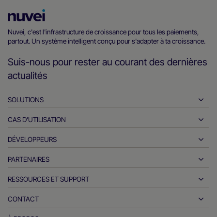
Page
d’accueil
Nuvei, c'est l'infrastructure de croissance pour tous les paiements,
partout. Un système intelligent conçu pour s'adapter à ta croissance.
Nuvei
Suis-nous pour rester au courant des dernières
actualités
SOLUTIONS
CAS D’UTILISATION
Encaissements
Décaissements
DÉVELOPPEURS
L'hospitalité
Acquisition internationale
Automobile
PARTENAIRES
Outils pour les développeurs
Virements bancaires
B2B
Documents de référence API
RESSOURCES ET SUPPORT
Devenez partenaire
Paiements en temps réel
Vente en ligne
Centre de documentation
Produits et solutions des partenaires
CONTACT
Assistance client
Délivrance
Services financiers
Partenaires technologiques
Ressources pour les négociants