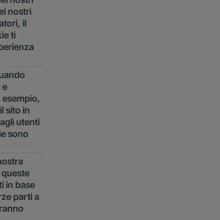
ei nostri
tori, il
e ti
sperienza
 quando
i e
ad esempio,
l sito in
gli utenti
kie sono
 nostra
o queste
ti in base
ze parti a
aranno