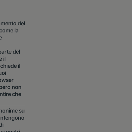
namento del
e come la
e
parte del
 il
chiede il
uoi
rowser
ebbero non
ntire che
anonime su
n contengono
di
dei nostri