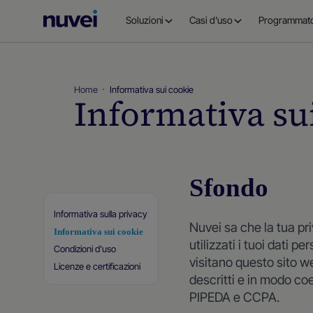
Homepage
Soluzioni
Casi d'uso
Programmato
di
Nuvei
Home
Informativa sui cookie
Informativa su
Sfondo
Informativa sulla privacy
Nuvei sa che la tua pr
Informativa sui cookie
utilizzati i tuoi dati 
Condizioni d'uso
visitano questo sito w
Licenze e certificazioni
descritti e in modo coe
PIPEDA e CCPA.