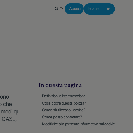
IT
Accedi
Iniziare
In questa pagina
gono
Definizioni e interpretazione
Cosa copre questa polizza?
ro che
Come si utilizzano i cookie?
i modi qui
Come posso contattarti?
R, CASL,
Modifiche alla presente Informativa sui cookie