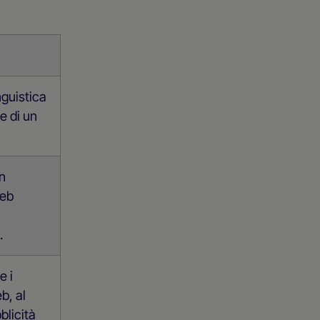
nguistica
e di un
In
web
.
e i
eb, al
blicità