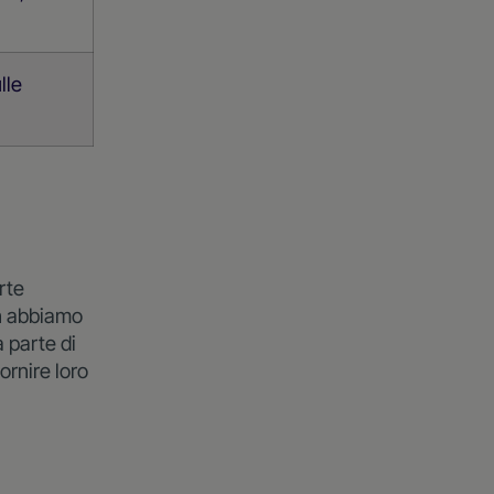
lle
arte
non abbiamo
a parte di
fornire loro