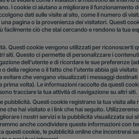
zzano. I cookie ci aiutano a migliorare il funzionamento d
colgono dati sulle visite al sito, come il numero di visita
una pagina o la provenienza dei visitatori. Questi cooki
iù facilmente ciò che stai cercando e rendono la tua e
ità. Questi cookie vengono utilizzati per riconoscerti
stri siti. Questo ci permette di personalizzare i contenut
igazione dell'utente e di ricordare le sue preferenze (
 o della regione o il fatto che l'utente abbia già visitato i
 evitare che vengano visualizzati i messaggi destinati a
la prima volta). Le informazioni raccolte da questi coo
o tracciare la tua attività di navigazione su altri siti.
e pubblicità. Questi cookie registrano la tua visita alla
ne che hai visitato e i link che hai seguito. Utilizzerem
iorare i nostri servizi e la pubblicità visualizzata sui si
Potremmo anche condividere queste informazioni con ter
 questi cookie, le pubblicità online che incontrerai s