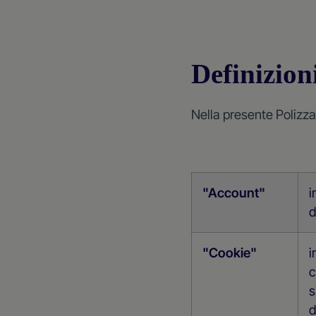
Definizion
Nella presente Polizza
"Account"
i
d
"Cookie"
i
c
s
d