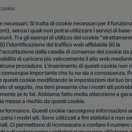
cookie:
 necessari. Si tratta di cookie necessari per il funzio
om), senza i quali non potrai utilizzare i servizi di bas
ount. Tra gli esempi di utilizzo dei cookie "strettament
i) l'identificazione del traffico web affidabile (ii) la
'accettazione della casella di consenso dei cookie da 
possibilità di caricare più velocemente il sito web mediante
lcune procedure. L'inserimento di questi cookie non ri
 comunque importante che tu ne sia a conoscenza. P
questi cookie modificando le impostazioni del tuo b
to di seguito, ma tieni presente che i nostri siti potr
mente se lo fai. Abbiamo fatto molta attenzione a gara
ia messa a rischio da questi cookie.
i performance. Questi cookie raccolgono informazioni 
zzano i nostri siti. Sono utilizzati a fini statistici e no
ali. Ci permettono di riconoscere e contare il numero 
 siti e di vedere come i visitatori si muovono all'interno 