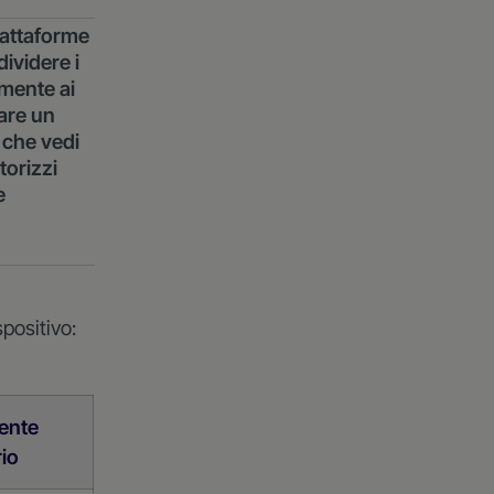
iattaforme
ividere i
amente ai
eare un
à che vedi
torizzi
e
spositivo:
ente
io