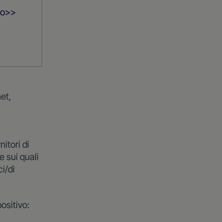
no>>
net,
nitori di
e sui quali
i/di
ositivo: