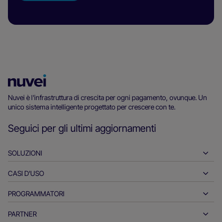
Homepage
di
Nuvei è l'infrastruttura di crescita per ogni pagamento, ovunque. Un
unico sistema intelligente progettato per crescere con te.
Nuvei
Seguici per gli ultimi aggiornamenti
SOLUZIONI
CASI D'USO
Pagamenti in entrata
Pagamenti in uscita
PROGRAMMATORI
Ospitalità
Acquisizione globale
Automotive
PARTNER
Strumenti per programmatori