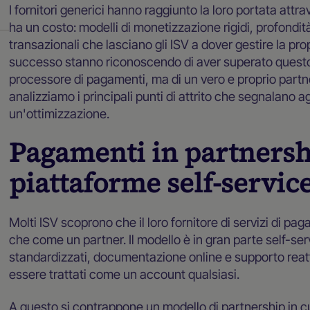
I fornitori generici hanno raggiunto la loro portata attr
ha un costo: modelli di monetizzazione rigidi, profondità
transazionali che lasciano gli ISV a dover gestire la prop
successo stanno riconoscendo di aver superato questo
processore di pagamenti, ma di un vero e proprio partne
analizziamo i principali punti di attrito che segnalano 
un'ottimizzazione.
Pagamenti in partnershi
piattaforme self-servic
Molti ISV scoprono che il loro fornitore di servizi di p
che come un partner. Il modello è in gran parte self-s
standardizzati, documentazione online e supporto reatti
essere trattati come un account qualsiasi.
A questo si contrappone un modello di partnership in cu