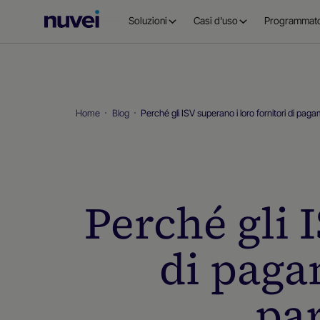
Homepage
Soluzioni
Casi d'uso
Programmato
di
Nuvei
Home
Blog
Perché gli ISV superano i loro fornitori di pag
Perché gli 
di pagam
pa