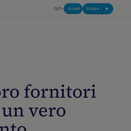
IT
Accedi
Iniziare
ro fornitori
i un vero
nto